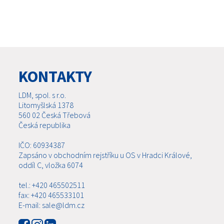
KONTAKTY
LDM, spol. s r.o.
Litomyšlská 1378
560 02 Česká Třebová
Česká republika
IČO: 60934387
Zapsáno v obchodním rejstříku u OS v Hradci Králové,
oddíl C, vložka 6074
tel.: +420 465502511
fax: +420 465533101
E-mail: sale@ldm.cz