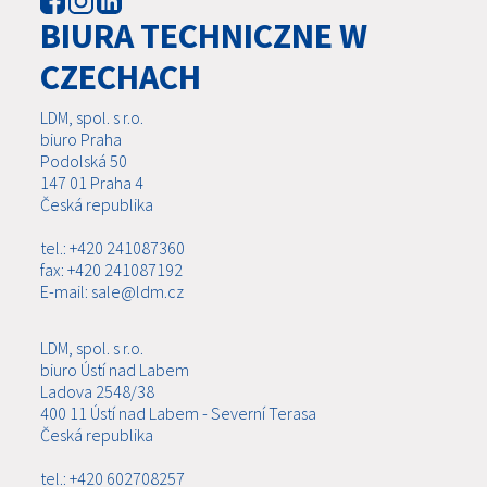
BIURA TECHNICZNE W
CZECHACH
LDM, spol. s r.o.
biuro Praha
Podolská 50
147 01 Praha 4
Česká republika
tel.: +420 241087360
fax: +420 241087192
E-mail: sale@ldm.cz
LDM, spol. s r.o.
biuro Ústí nad Labem
Ladova 2548/38
400 11 Ústí nad Labem - Severní Terasa
Česká republika
tel.: +420 602708257