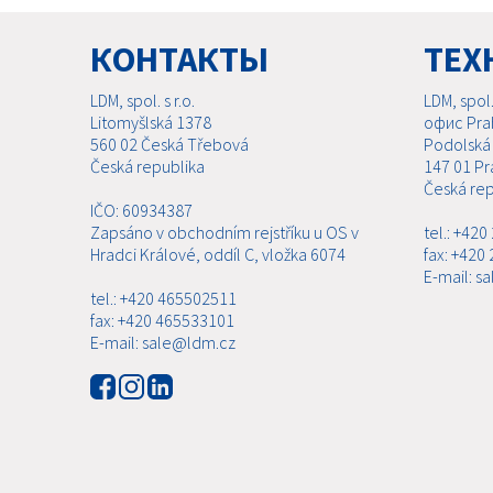
КОНТАКТЫ
ТЕХ
LDM, spol. s r.o.
LDM, spol. 
Litomyšlská 1378
офис Pra
560 02 Česká Třebová
Podolská
Česká republika
147 01 Pr
Česká rep
IČO: 60934387
Zapsáno v obchodním rejstříku u OS v
tel.: +42
Hradci Králové, oddíl C, vložka 6074
fax: +420
E-mail: s
tel.: +420 465502511
fax: +420 465533101
E-mail: sale@ldm.cz