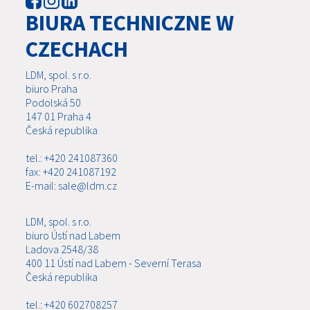
BIURA TECHNICZNE W
CZECHACH
LDM, spol. s r.o.
biuro Praha
Podolská 50
147 01 Praha 4
Česká republika
tel.: +420 241087360
fax: +420 241087192
E-mail: sale@ldm.cz
LDM, spol. s r.o.
biuro Ústí nad Labem
Ladova 2548/38
400 11 Ústí nad Labem - Severní Terasa
Česká republika
tel.: +420 602708257