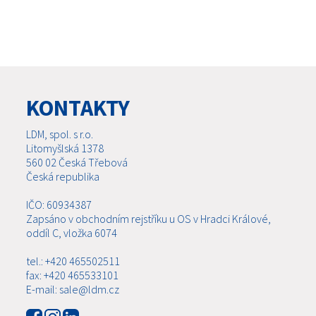
KONTAKTY
LDM, spol. s r.o.
Litomyšlská 1378
560 02 Česká Třebová
Česká republika
IČO: 60934387
Zapsáno v obchodním rejstříku u OS v Hradci Králové,
oddíl C, vložka 6074
tel.: +420 465502511
fax: +420 465533101
E-mail: sale@ldm.cz