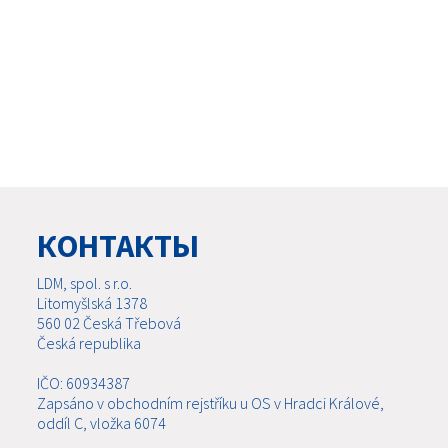
КОНТАКТЫ
LDM, spol. s r.o.
Litomyšlská 1378
560 02 Česká Třebová
Česká republika
IČO: 60934387
Zapsáno v obchodním rejstříku u OS v Hradci Králové,
oddíl C, vložka 6074