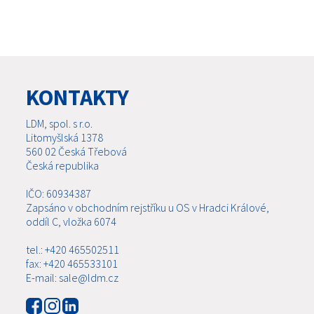
KONTAKTY
LDM, spol. s r.o.
Litomyšlská 1378
560 02 Česká Třebová
Česká republika
IČO: 60934387
Zapsáno v obchodním rejstříku u OS v Hradci Králové,
oddíl C, vložka 6074
tel.: +420 465502511
fax: +420 465533101
E-mail: sale@ldm.cz