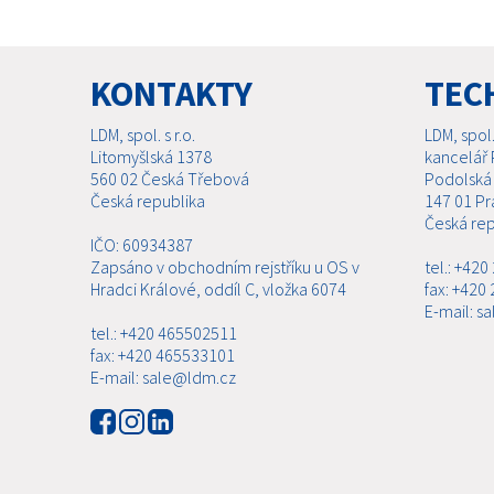
KONTAKTY
TEC
LDM, spol. s r.o.
LDM, spol. 
Litomyšlská 1378
kancelář 
560 02 Česká Třebová
Podolská
Česká republika
147 01 Pr
Česká rep
IČO: 60934387
Zapsáno v obchodním rejstříku u OS v
tel.: +42
Hradci Králové, oddíl C, vložka 6074
fax: +420
E-mail: s
tel.: +420 465502511
fax: +420 465533101
E-mail: sale@ldm.cz