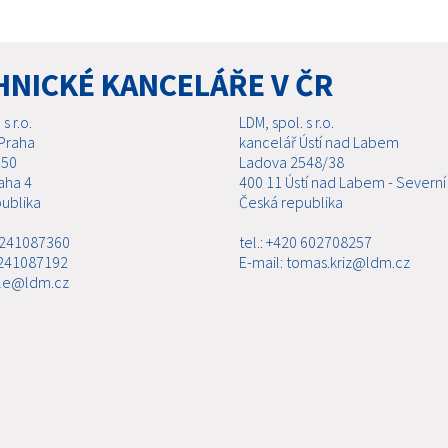
HNICKÉ KANCELÁŘE V ČR
s r.o.
LDM, spol. s r.o.
Praha
kancelář Ústí nad Labem
 50
Ladova 2548/38
aha 4
400 11 Ústí nad Labem - Severní
ublika
Česká republika
0 241087360
tel.: +420 602708257
 241087192
E-mail: tomas.kriz@ldm.cz
ale@ldm.cz