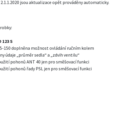
 2.1.1.2020 jsou aktualizace opět prováděny automaticky.
robky:
 123 S
 25-150 doplněna možnost ovládání ručním kolem
y údaje „průměr sedla“ a „zdvih ventilu“
užití pohonů ANT 40 jen pro směšovací funkci
užití pohonů řady PSL jen pro směšovací funkci