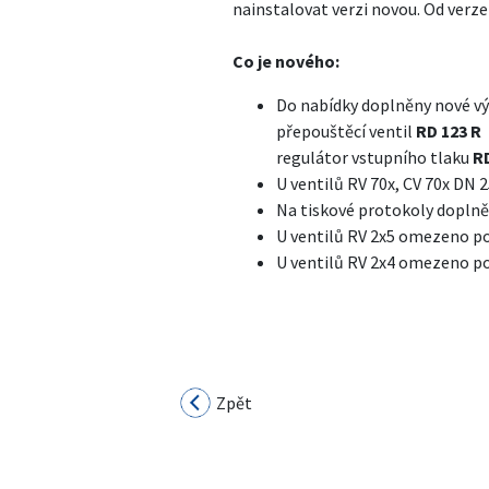
nainstalovat verzi novou. Od verze
Co je nového:
Do nabídky doplněny nové vý
přepouštěcí ventil
RD 123 R
regulátor vstupního tlaku
RD
U ventilů RV 70x, CV 70x DN
Na tiskové protokoly doplněn
U ventilů RV 2x5 omezeno po
U ventilů RV 2x4 omezeno po
Zpět