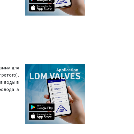
амму для
ретого),
в воды в
ровода а