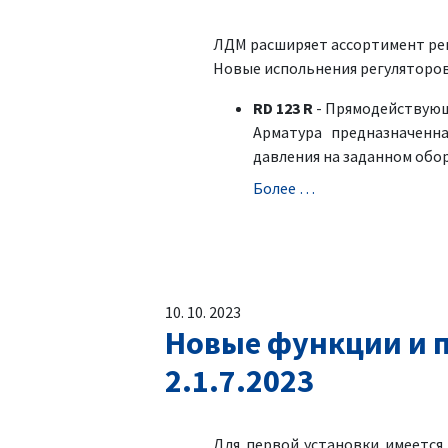
ЛДМ расширяет ассортимент регу
Новыe испольнения регуляторов
RD 123 R
- Прямодействующи
Aрматура предназначенн
давления на заданном обо
Болeе …
10. 10. 2023
Новые функции и п
2.1.7.2023
Для первой установки имеетс