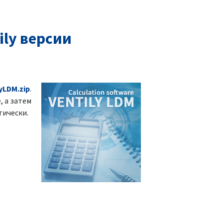
ly версии
yLDM.zip
.
, а затем
тически.