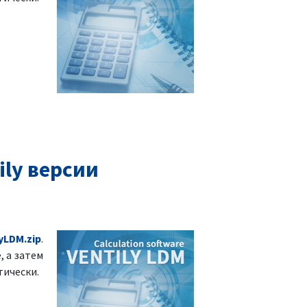
ly версии
yLDM.zip
.
, а затем
тически.