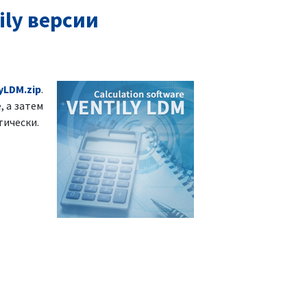
ly версии
yLDM.zip
.
, а затем
тически.