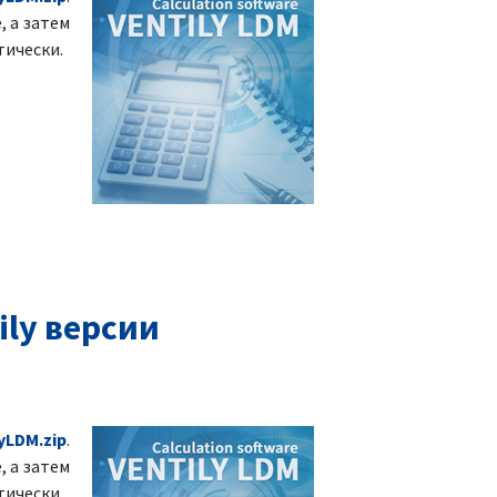
, а затем
тически.
ly версии
yLDM.zip
.
, а затем
тически.