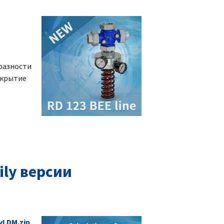
разности
ткрытие
ly версии
yLDM.zip
.