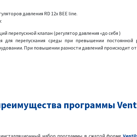
ляторов давления RD 12x BEE line.
:
й перепускной клапан (регулятор давления «до себя )
ая для перепускания среды при превышении постоянной 
рудовании. При повышении разности давлений происходит о
реимущества программы Venti
я инсталляционный набор программы в сжатой форме
Ventil