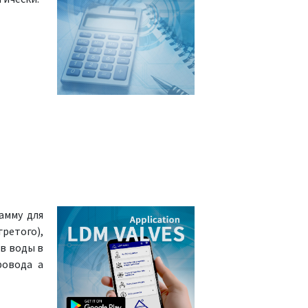
амму для
ретого),
в воды в
ровода а