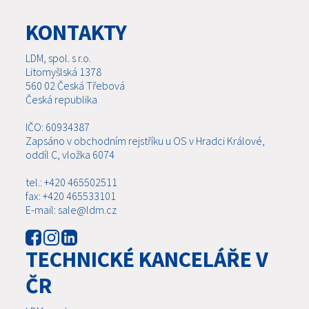
KONTAKTY
LDM, spol. s r.o.
Litomyšlská 1378
560 02 Česká Třebová
Česká republika
IČO: 60934387
Zapsáno v obchodním rejstříku u OS v Hradci Králové,
oddíl C, vložka 6074
tel.: +420 465502511
fax: +420 465533101
E-mail: sale@ldm.cz
TECHNICKÉ KANCELÁŘE V
ČR