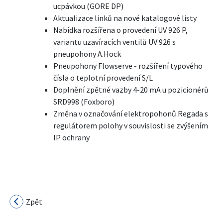
ucpávkou (GORE DP)
Aktualizace linků na nové katalogové listy
Nabídka rozšířena o provedení UV 926 P,
variantu uzavíracích ventilů UV 926 s
pneupohony A.Hock
Pneupohony Flowserve - rozšíření typového
čísla o teplotní provedení S/L
Doplnění zpětné vazby 4-20 mA u pozicionérů
SRD998 (Foxboro)
Změna v označování elektropohonů Regada s
regulátorem polohy v souvislosti se zvýšením
IP ochrany
Zpět