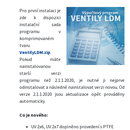
Pro první instalaci je
zde k dispozici
instalační sada
programu v
komprimovaném
tvaru
VentilyLDM.zip
.
Pokud máte
nainstalovanou
starší verzi
programu než 2.1.1.2020, je nutné ji nejprve
odinstalovat a následně nainstalovat verzi novou. Od
verze 2.1.1.2020 jsou aktualizace opět prováděny
automaticky.
Co je nového:
UV 2x6, UV 2x7 doplněno provedení s PTFE