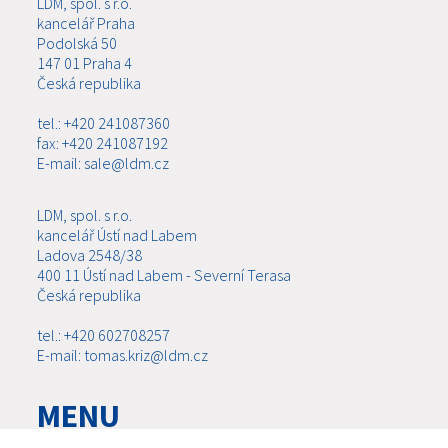
LDM, spol. s r.o.
kancelář Praha
Podolská 50
147 01 Praha 4
Česká republika
tel.: +420 241087360
fax: +420 241087192
E-mail: sale@ldm.cz
LDM, spol. s r.o.
kancelář Ústí nad Labem
Ladova 2548/38
400 11 Ústí nad Labem - Severní Terasa
Česká republika
tel.: +420 602708257
E-mail: tomas.kriz@ldm.cz
MENU