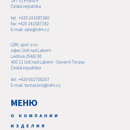
147 01 Praha 4
Česká republika
tel.: +420 241087360
fax: +420 241087192
E-mail: sale@ldm.cz
LDM, spol. s r.o.
офис Ústí nad Labem
Ladova 2548/38
400 11 Ústí nad Labem - Severní Terasa
Česká republika
tel.: +420 602708257
E-mail: tomas.kriz@ldm.cz
МЕНЮ
О КОМПАНИИ
ИЗДЕЛИЯ