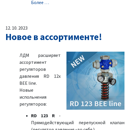
Болeе …
12. 10. 2023
Новое в ассортименте!
ЛДМ расширяет
ассортимент
регуляторов
давления RD 12x
BEE line.
Новыe
испольнения
регуляторов:
RD 123 R
-
Прямодействующий перепускной клапан
(регулятор давления «до себя )