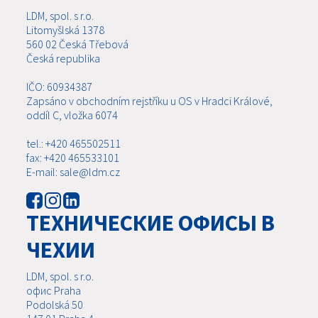
LDM, spol. s r.o.
Litomyšlská 1378
560 02 Česká Třebová
Česká republika
IČO: 60934387
Zapsáno v obchodním rejstříku u OS v Hradci Králové,
oddíl C, vložka 6074
tel.: +420 465502511
fax: +420 465533101
E-mail: sale@ldm.cz
ТЕХНИЧЕСКИЕ ОФИСЫ В
ЧЕХИИ
LDM, spol. s r.o.
офис Praha
Podolská 50