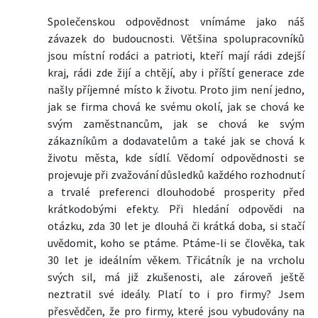
Společenskou odpovědnost vnímáme jako náš
závazek do budoucnosti. Většina spolupracovníků
jsou místní rodáci a patrioti, kteří mají rádi zdejší
kraj, rádi zde žijí a chtějí, aby i příští generace zde
našly příjemné místo k životu. Proto jim není jedno,
jak se firma chová ke svému okolí, jak se chová ke
svým zaměstnancům, jak se chová ke svým
zákazníkům a dodavatelům a také jak se chová k
životu města, kde sídlí. Vědomí odpovědnosti se
projevuje při zvažování důsledků každého rozhodnutí
a trvalé preferenci dlouhodobé prosperity před
krátkodobými efekty. Při hledání odpovědi na
otázku, zda 30 let je dlouhá či krátká doba, si stačí
uvědomit, koho se ptáme. Ptáme-li se člověka, tak
30 let je ideálním věkem. Třicátník je na vrcholu
svých sil, má již zkušenosti, ale zároveň ještě
neztratil své ideály. Platí to i pro firmy? Jsem
přesvědčen, že pro firmy, které jsou vybudovány na