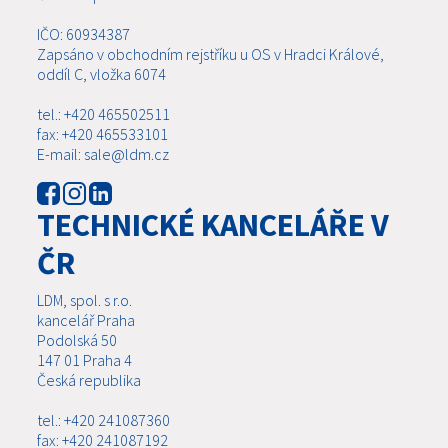
IČO: 60934387
Zapsáno v obchodním rejstříku u OS v Hradci Králové,
oddíl C, vložka 6074
tel.: +420 465502511
fax: +420 465533101
E-mail: sale@ldm.cz
TECHNICKÉ KANCELÁŘE V
ČR
LDM, spol. s r.o.
kancelář Praha
Podolská 50
147 01 Praha 4
Česká republika
tel.: +420 241087360
fax: +420 241087192