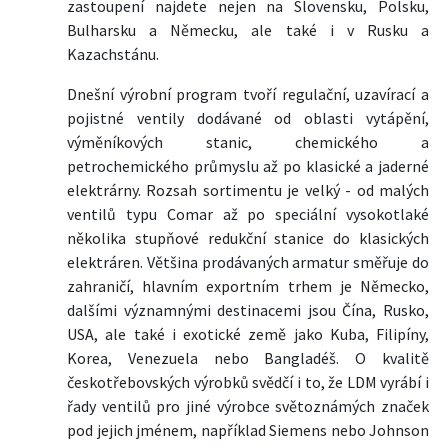
zastoupení najdete nejen na Slovensku, Polsku,
Bulharsku a Německu, ale také i v Rusku a
Kazachstánu.
Dnešní výrobní program tvoří regulační, uzavírací a
pojistné ventily dodávané od oblasti vytápění,
výměníkových stanic, chemického a
petrochemického průmyslu až po klasické a jaderné
elektrárny. Rozsah sortimentu je velký - od malých
ventilů typu Comar až po speciální vysokotlaké
několika stupňové redukční stanice do klasických
elektráren. Většina prodávaných armatur směřuje do
zahraničí, hlavním exportním trhem je Německo,
dalšími významnými destinacemi jsou Čína, Rusko,
USA, ale také i exotické země jako Kuba, Filipíny,
Korea, Venezuela nebo Bangladéš. O kvalitě
českotřebovských výrobků svědčí i to, že LDM vyrábí i
řady ventilů pro jiné výrobce světoznámých značek
pod jejich jménem, například Siemens nebo Johnson