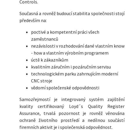
Controls.
Současná a rovněž budoucí stabilita společnosti stojí
především na:
poctivé a kompetentní práci všech
zaměstnanců
nezávislosti v rozhodování dané vlastním know
- how a vlastním výrobním programem
úctě k zákazníkům
kvalitním záručním i pozáručním servisu
technologickém parku zahrnujícím moderní
CNC stroje
vědomí společenské odpovědnosti
Samozřejmostí je integrovaný systém zajištění
kvality certifikovaný Loyd´s Quality Register
Assurance, trvalá pozornost je rovněž věnována
ochraně životního prostředí a nedílnou součástí
firemních aktivit je i společenská odpovědnost.