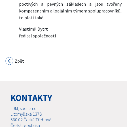
poctivých a pevných základech a jsou tvořeny
kompetentním a loajálním týmem spolupracovníků,
to platí také.
Vlastimil Dytrt
ředitel společnosti
Zpět
KONTAKTY
LDM, spol. s r.o.
Litomyšlská 1378
560 02 Česká Třebová
Česká republika