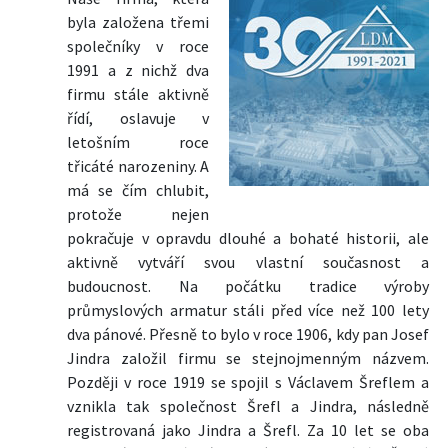
byla založena třemi
společníky v roce
1991 a z nichž dva
firmu stále aktivně
řídí, oslavuje v
letošním roce
třicáté narozeniny. A
má se čím chlubit,
protože nejen
pokračuje v opravdu dlouhé a bohaté historii, ale
aktivně vytváří svou vlastní současnost a
budoucnost. Na počátku tradice výroby
průmyslových armatur stáli před více než 100 lety
dva pánové. Přesně to bylo v roce 1906, kdy pan Josef
Jindra založil firmu se stejnojmenným názvem.
Později v roce 1919 se spojil s Václavem Šreflem a
vznikla tak společnost Šrefl a Jindra, následně
registrovaná jako Jindra a Šrefl. Za 10 let se oba