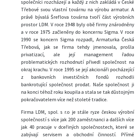
společníci rozcházejí a každý z nich zakládá v České
Třebové svou vlastní továrnu na výrobu armatur. A
právě bývalá Šreflova továrna tvoří část výrobních
prostor LDM. V roce 1948 byly obě firmy znárodněny
a v roce 1975 začleněny do koncernu Sigma. V roce
1990 se koncern Sigma rozpadl, Armaturka Česká
Třebová, jak se firma tehdy jmenovala, prošla
privatizací, ale její management řadou
problematických rozhodnutí přivedl společnost na
okraj krachu. V roce 1995 se její akcionáři pocházející
z bankovních investičních fondů rozhodli
bankrotující společnost prodat. Naše společnost ji
na konci téhož roku koupila a stala se tak důstojným
pokračovatelem více než stoleté tradice.
Firma LDM, spol. s r.o je stále ryze českou výrobní
společností s více jak 200 zaměstnanci a dalších více
jak 40 pracuje v dceřiných společnostech, které se
zabývají servisem a obchodní činností. Přímé