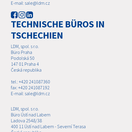
E-mail: sale@ldm.cz
TECHNISCHE BÜROS IN
TSCHECHIEN
LDM, spol. s r.o.
Büro Praha
Podolská 50
147 01 Praha 4
Česká republika
tel.: +420 241087360
fax: +420 241087192
E-mail: sale@ldm.cz
LDM, spol. s r.o.
Büro Ústí nad Labem
Ladova 2548/38
400 11 Ústí nad Labem - Severní Terasa