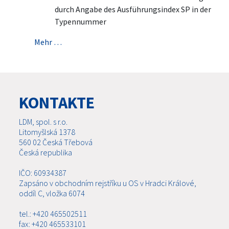
durch Angabe des Ausführungsindex SP in der
Typennummer
Mehr …
KONTAKTE
LDM, spol. s r.o.
Litomyšlská 1378
560 02 Česká Třebová
Česká republika
IČO: 60934387
Zapsáno v obchodním rejstříku u OS v Hradci Králové,
oddíl C, vložka 6074
tel.: +420 465502511
fax: +420 465533101