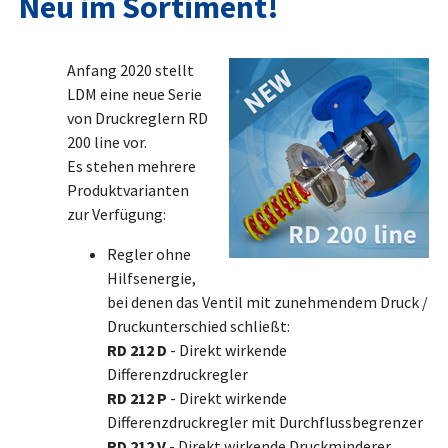
Neu im Sortiment!
Anfang 2020 stellt
LDM eine neue Serie
von Druckreglern RD
200 line vor.
Es stehen mehrere
Produktvarianten
zur Verfügung:
Regler ohne
Hilfsenergie,
bei denen das Ventil mit zunehmendem Druck /
Druckunterschied schließt:
RD 212 D
- Direkt wirkende
Differenzdruckregler
RD 212 P
- Direkt wirkende
Differenzdruckregler mit Durchflussbegrenzer
RD 212 V
- Direkt wirkende Druckminderer