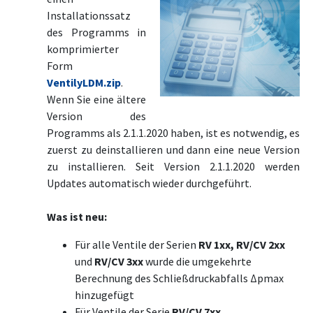
Installationssatz
des Programms in
komprimierter
Form
VentilyLDM.zip
.
Wenn Sie eine ältere
Version des
Programms als 2.1.1.2020 haben, ist es notwendig, es
zuerst zu deinstallieren und dann eine neue Version
zu installieren. Seit Version 2.1.1.2020 werden
Updates automatisch wieder durchgeführt.
Was ist neu:
Für alle Ventile der Serien
RV 1xx, RV/CV 2xx
und
RV/CV 3xx
wurde die umgekehrte
Berechnung des Schließdruckabfalls Δpmax
hinzugefügt
Für Ventile der Serie
RV/CV 7xx