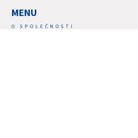
MENU
O SPOLEČNOSTI
VÝROBKY
AKTUALITY
SERVIS
SLUŽBY
DOWNLOAD
KONTAKTY
KARIÉRA
GDPR
© 2026 | ★ REED DESIGN INC.