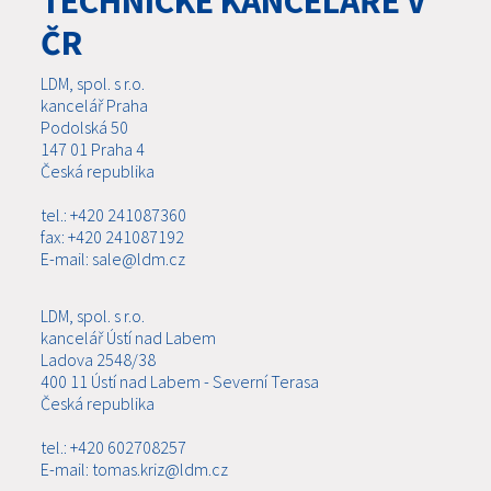
TECHNICKÉ KANCELÁŘE V
ČR
LDM, spol. s r.o.
kancelář Praha
Podolská 50
147 01 Praha 4
Česká republika
tel.: +420 241087360
fax: +420 241087192
E-mail: sale@ldm.cz
LDM, spol. s r.o.
kancelář Ústí nad Labem
Ladova 2548/38
400 11 Ústí nad Labem - Severní Terasa
Česká republika
tel.: +420 602708257
E-mail: tomas.kriz@ldm.cz