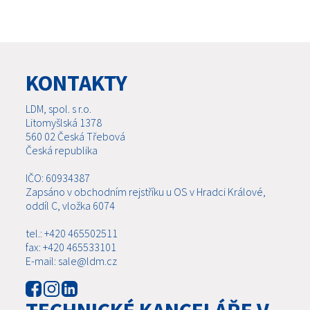
KONTAKTY
LDM, spol. s r.o.
Litomyšlská 1378
560 02 Česká Třebová
Česká republika
IČO: 60934387
Zapsáno v obchodním rejstříku u OS v Hradci Králové,
oddíl C, vložka 6074
tel.: +420 465502511
fax: +420 465533101
E-mail: sale@ldm.cz