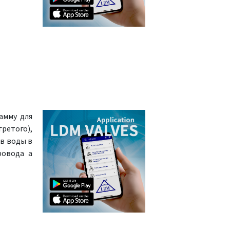
амму для
ретого),
в воды в
ровода а