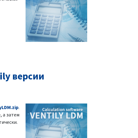
ly версии
yLDM.zip
.
, а затем
тически.