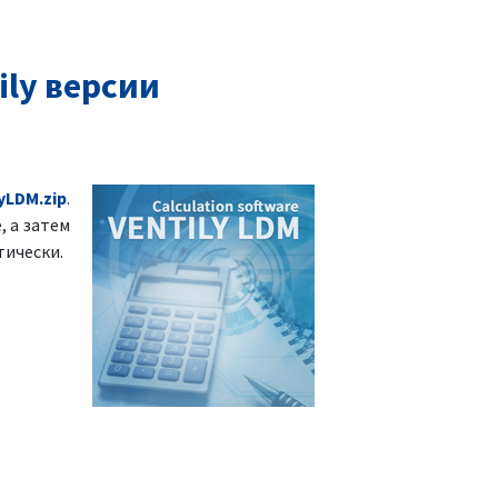
ly версии
yLDM.zip
.
, а затем
тически.