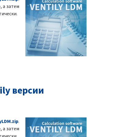
, а затем
тически.
ly версии
yLDM.zip
.
, а затем
тически.