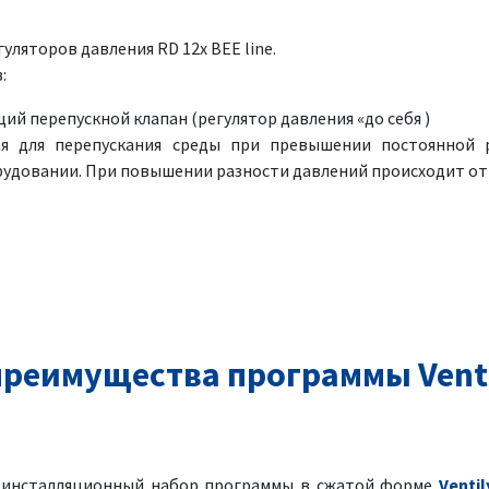
ляторов давления RD 12x BEE line.
:
й перепускной клапан (регулятор давления «до себя )
ая для перепускания среды при превышении постоянной 
рудовании. При повышении разности давлений происходит о
реимущества программы Venti
я инсталляционный набор программы в сжатой форме
Ventil