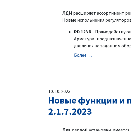
ЛДМ расширяет ассортимент регу
Новыe испольнения регуляторов
RD 123 R
- Прямодействующи
Aрматура предназначенн
давления на заданном обо
Болeе …
10. 10. 2023
Новые функции и п
2.1.7.2023
Для первой установки имеетс