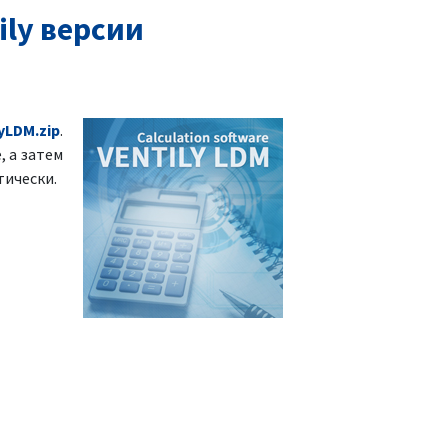
ly версии
yLDM.zip
.
, а затем
тически.