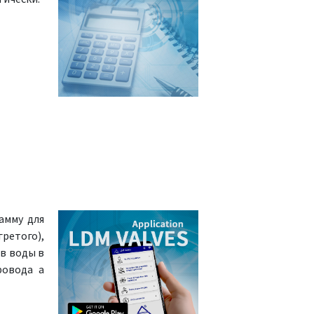
амму для
ретого),
в воды в
ровода а