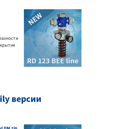
разности
ткрытие
ly версии
yLDM.zip
.