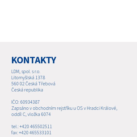
KONTAKTY
LDM, spol. s r.o.
Litomyšlská 1378
560 02 Česká Třebová
Česká republika
IČO: 60934387
Zapsáno v obchodním rejstříku u OS v Hradci Králové,
oddíl C, vložka 6074
tel.: +420 465502511
fax: +420 465533101