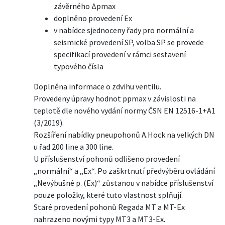
závěrného Δpmax
doplněno provedení Ex
v nabídce sjednoceny řady pro normální a
seismické provedení SP, volba SP se provede
specifikací provedení v rámci sestavení
typového čísla
Doplněna informace o zdvihu ventilu.
Provedeny úpravy hodnot ppmax v závislosti na
teplotě dle nového vydání normy ČSN EN 12516-1+A1
(3/2019).
Rozšíření nabídky pneupohonů A.Hock na velkých DN
u řad 200 line a 300 line.
U příslušenství pohonů odlišeno provedení
„normální“ a „Ex“. Po zaškrtnutí předvýběru ovládání
„Nevýbušné p. (Ex)“ zůstanou v nabídce příslušenství
pouze položky, které tuto vlastnost splňují.
Staré provedení pohonů Regada MT a MT-Ex
nahrazeno novými typy MT3 a MT3-Ex.