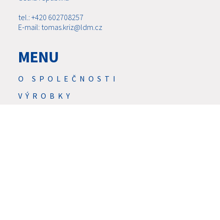
tel.: +420 602708257
E-mail: tomas.kriz@ldm.cz
MENU
O SPOLEČNOSTI
VÝROBKY
AKTUALITY
SERVIS
SLUŽBY
DOWNLOAD
KONTAKTY
KARIÉRA
GDPR