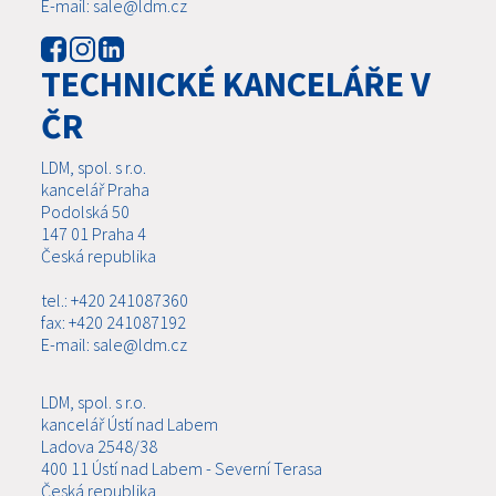
E-mail: sale@ldm.cz
TECHNICKÉ KANCELÁŘE V
ČR
LDM, spol. s r.o.
kancelář Praha
Podolská 50
147 01 Praha 4
Česká republika
tel.: +420 241087360
fax: +420 241087192
E-mail: sale@ldm.cz
LDM, spol. s r.o.
kancelář Ústí nad Labem
Ladova 2548/38
400 11 Ústí nad Labem - Severní Terasa
Česká republika