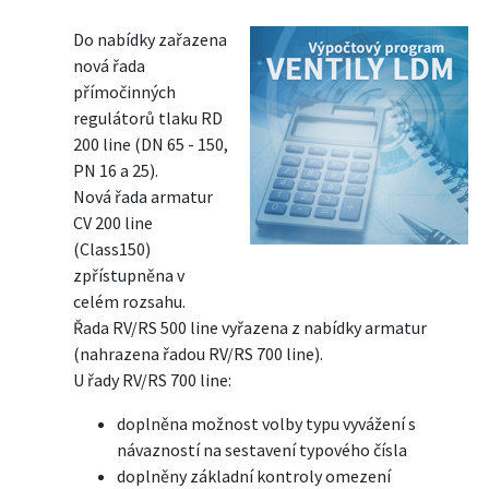
Do nabídky zařazena
nová řada
přímočinných
regulátorů tlaku RD
200 line (DN 65 - 150,
PN 16 a 25).
Nová řada armatur
CV 200 line
(Class150)
zpřístupněna v
celém rozsahu.
Řada RV/RS 500 line vyřazena z nabídky armatur
(nahrazena řadou RV/RS 700 line).
U řady RV/RS 700 line:
doplněna možnost volby typu vyvážení s
návazností na sestavení typového čísla
doplněny základní kontroly omezení