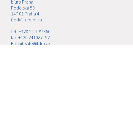
biuro Praha
Podolská 50
147 01 Praha 4
Česká republika
tel.: +420 241087360
fax: +420 241087192
E-mail: sale@ldm.cz
LDM, spol. s r.o.
biuro Ústí nad Labem
Ladova 2548/38
400 11 Ústí nad Labem - Severní Terasa
Česká republika
tel.: +420 602708257
E-mail: tomas.kriz@ldm.cz
MENU
O FIRMIE