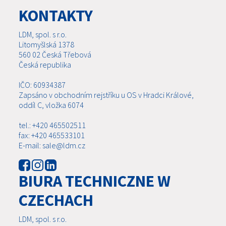
KONTAKTY
LDM, spol. s r.o.
Litomyšlská 1378
560 02 Česká Třebová
Česká republika
IČO: 60934387
Zapsáno v obchodním rejstříku u OS v Hradci Králové,
oddíl C, vložka 6074
tel.: +420 465502511
fax: +420 465533101
E-mail: sale@ldm.cz
BIURA TECHNICZNE W
CZECHACH
LDM, spol. s r.o.