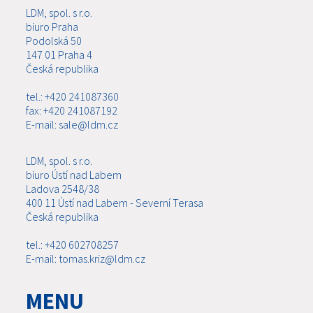
LDM, spol. s r.o.
biuro Praha
Podolská 50
147 01 Praha 4
Česká republika
tel.: +420 241087360
fax: +420 241087192
E-mail: sale@ldm.cz
LDM, spol. s r.o.
biuro Ústí nad Labem
Ladova 2548/38
400 11 Ústí nad Labem - Severní Terasa
Česká republika
tel.: +420 602708257
E-mail: tomas.kriz@ldm.cz
MENU