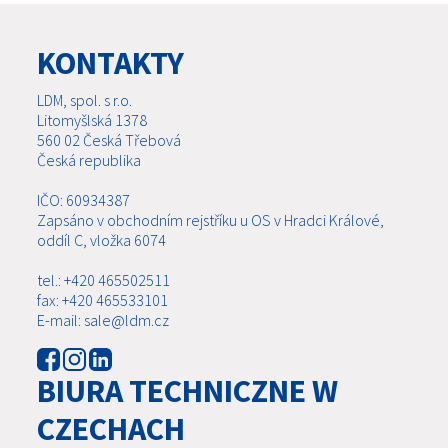
KONTAKTY
LDM, spol. s r.o.
Litomyšlská 1378
560 02 Česká Třebová
Česká republika
IČO: 60934387
Zapsáno v obchodním rejstříku u OS v Hradci Králové,
oddíl C, vložka 6074
tel.: +420 465502511
fax: +420 465533101
E-mail: sale@ldm.cz
BIURA TECHNICZNE W
CZECHACH