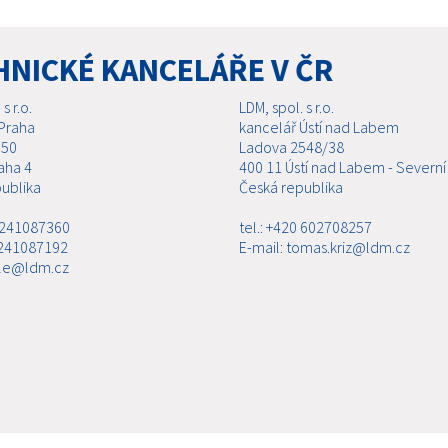
HNICKÉ KANCELÁŘE V ČR
s r.o.
LDM, spol. s r.o.
Praha
kancelář Ústí nad Labem
 50
Ladova 2548/38
aha 4
400 11 Ústí nad Labem - Severní
ublika
Česká republika
0 241087360
tel.: +420 602708257
 241087192
E-mail: tomas.kriz@ldm.cz
ale@ldm.cz