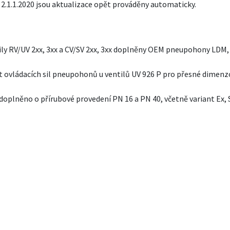
 2.1.1.2020 jsou aktualizace opět prováděny automaticky.
ly RV/UV 2xx, 3xx a CV/SV 2xx, 3xx doplněny OEM pneupohony LDM, 
 ovládacích sil pneupohonů u ventilů UV 926 P pro přesné dimenz
doplněno o přírubové provedení PN 16 a PN 40, včetně variant Ex, 