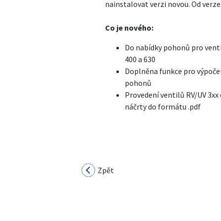
nainstalovat verzi novou. Od verze
Co je nového:
Do nabídky pohonů pro venti
400 a 630
Doplněna funkce pro výpočet
pohonů
Provedení ventilů RV/UV 3xx 
náčrty do formátu .pdf
Zpět