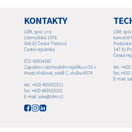
KONTAKTY
TEC
LDM, spol. s r.o.
LDM, spol. 
Litomyšlská 1378
kancelář 
560 02 Česká Třebová
Podolská
Česká republika
147 01 Pr
Česká rep
IČO: 60934387
Zapsáno v obchodním rejstříku u OS v
tel.: +42
Hradci Králové, oddíl C, vložka 6074
fax: +420
E-mail: s
tel.: +420 465502511
fax: +420 465533101
E-mail: sale@ldm.cz