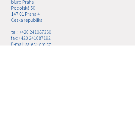
biuro Praha
Podolská 50
147 01 Praha 4
Česká republika
tel.: +420 241087360
fax: +420 241087192
E-mail: sale@ldm.cz
LDM, spol. s r.o.
biuro Ústí nad Labem
Ladova 2548/38
400 11 Ústí nad Labem - Severní Terasa
Česká republika
tel.: +420 602708257
E-mail: tomas.kriz@ldm.cz
MENU
O FIRMIE