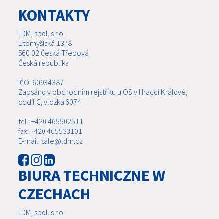
KONTAKTY
LDM, spol. s r.o.
Litomyšlská 1378
560 02 Česká Třebová
Česká republika
IČO: 60934387
Zapsáno v obchodním rejstříku u OS v Hradci Králové,
oddíl C, vložka 6074
tel.: +420 465502511
fax: +420 465533101
E-mail: sale@ldm.cz
BIURA TECHNICZNE W
CZECHACH
LDM, spol. s r.o.