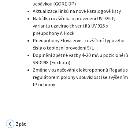
ucpávkou (GORE DP)
Aktualizace linků na nové katalogové listy
Nabídka rozšířena o provedení UV 926 P,
variantu uzavíracích ventilů UV 926 s
pneupohony A.Hock
Pneupohony Flowserve - rozšíření typového
čísla o teplotní provedení S/L
Doplnění zpětné vazby 4-20 mA u pozicionérů
SRD998 (Foxboro)
Změna v označování elektropohonů Regada s
regulátorem polohy v souvislosti se zvýšením
IP ochrany
Zpět