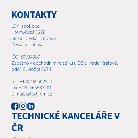
KONTAKTY
LDM, spol. s r.o.
Litomyšlská 1378
560 02 Česká Třebová
Česká republika
IČO: 60934387
Zapsáno v obchodním rejstříku u OS v Hradci Králové,
oddíl C, vložka 6074
tel.: +420 465502511
fax: +420 465533101
E-mail: sale@ldm.cz
TECHNICKÉ KANCELÁŘE V
ČR