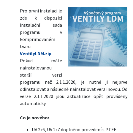
Pro první instalaci je
zde k dispozici
instalační sada
programu v
komprimovaném
tvaru
VentilyLDM.zip
.
Pokud máte
nainstalovanou
starší verzi
programu než 2.1.1.2020, je nutné ji nejprve
odinstalovat a následně nainstalovat verzi novou. Od
verze 2.1.1.2020 jsou aktualizace opět prováděny
automaticky.
Co je nového:
UV 2x6, UV 2x7 doplněno provedení s PTFE