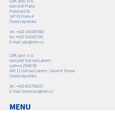
LDM, spol. s r.o.
kancelář Praha
Podolská 50
147 01 Praha 4
Česká republika
tel.: +420 241087360
fax: +420 241087192
E-mail: sale@ldm.cz
LDM, spol. s r.o.
kancelář Ústí nad Labem
Ladova 2548/38
400 11 Ústí nad Labem - Severní Terasa
Česká republika
tel.: +420 602708257
E-mail: tomas.kriz@ldm.cz
MENU