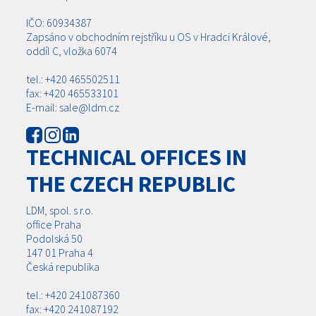
IČO: 60934387
Zapsáno v obchodním rejstříku u OS v Hradci Králové,
oddíl C, vložka 6074
tel.: +420 465502511
fax: +420 465533101
E-mail: sale@ldm.cz
TECHNICAL OFFICES IN
THE CZECH REPUBLIC
LDM, spol. s r.o.
office Praha
Podolská 50
147 01 Praha 4
Česká republika
tel.: +420 241087360
fax: +420 241087192