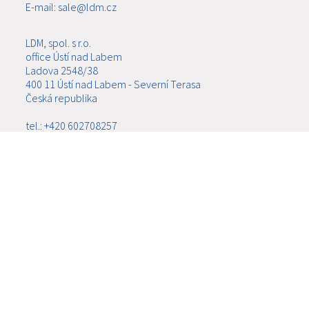
E-mail: sale@ldm.cz
LDM, spol. s r.o.
office Ústí nad Labem
Ladova 2548/38
400 11 Ústí nad Labem - Severní Terasa
Česká republika
tel.: +420 602708257
E-mail: tomas.kriz@ldm.cz
MENU
ABOUT US
PRODUCTS
NEWS
SERVIS
SERVICES