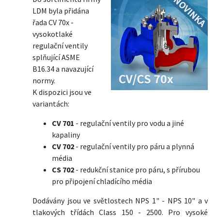
LDM byla přidána
řada CV 70x -
vysokotlaké
regulační ventily
splňující ASME
B16.34 a navazující
normy.
K dispozici jsou ve
variantách:
CV 701
- regulační ventily pro vodu a jiné
kapaliny
CV 702
- regulační ventily pro páru a plynná
média
CS 702
- redukční stanice pro páru, s přírubou
pro připojení chladícího média
Dodávány jsou ve světlostech NPS 1" - NPS 10" a v
tlakových třídách Class 150 - 2500. Pro vysoké