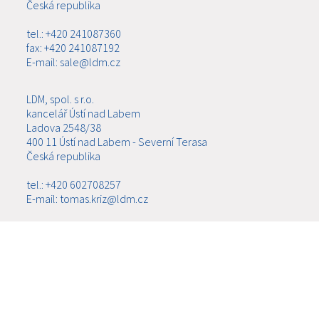
Česká republika
tel.: +420 241087360
fax: +420 241087192
E-mail: sale@ldm.cz
LDM, spol. s r.o.
kancelář Ústí nad Labem
Ladova 2548/38
400 11 Ústí nad Labem - Severní Terasa
Česká republika
tel.: +420 602708257
E-mail: tomas.kriz@ldm.cz
MENU
O SPOLEČNOSTI
VÝROBKY