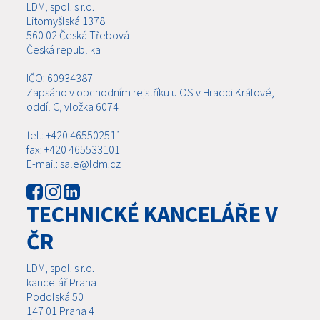
LDM, spol. s r.o.
Litomyšlská 1378
560 02 Česká Třebová
Česká republika
IČO: 60934387
Zapsáno v obchodním rejstříku u OS v Hradci Králové,
oddíl C, vložka 6074
tel.: +420 465502511
fax: +420 465533101
E-mail: sale@ldm.cz
TECHNICKÉ KANCELÁŘE V
ČR
LDM, spol. s r.o.
kancelář Praha
Podolská 50
147 01 Praha 4