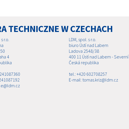
RA TECHNICZNE W CZECHACH
s r.o.
LDM, spol. s r.o.
ha
biuro Ústí nad Labem
 50
Ladova 2548/38
aha 4
400 11 Ústí nad Labem - Severní
ublika
Česká republika
0 241087360
tel.: +420 602708257
 241087192
E-mail: tomas.kriz@ldm.cz
ale@ldm.cz