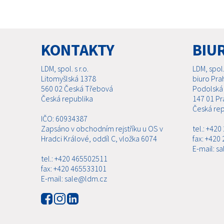
KONTAKTY
BIU
LDM, spol. s r.o.
LDM, spol. 
Litomyšlská 1378
biuro Pra
560 02 Česká Třebová
Podolská
Česká republika
147 01 Pr
Česká rep
IČO: 60934387
Zapsáno v obchodním rejstříku u OS v
tel.: +42
Hradci Králové, oddíl C, vložka 6074
fax: +420
E-mail: s
tel.: +420 465502511
fax: +420 465533101
E-mail: sale@ldm.cz