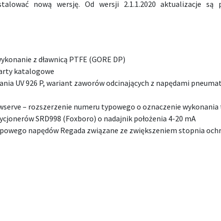
stalować nową wersję. Od wersji 2.1.1.2020 aktualizacje są
 wykonanie z dławnicą PTFE (GORE DP)
karty katalogowe
ania UV 926 P, wariant zaworów odcinających z napędami pneuma
wserve – rozszerzenie numeru typowego o oznaczenie wykonani
ycjonerów SRD998 (Foxboro) o nadajnik położenia 4-20 mA
powego napędów Regada związane ze zwiększeniem stopnia ochr