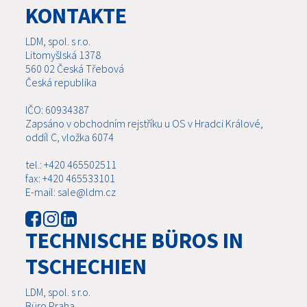
KONTAKTE
LDM, spol. s r.o.
Litomyšlská 1378
560 02 Česká Třebová
Česká republika
IČO: 60934387
Zapsáno v obchodním rejstříku u OS v Hradci Králové,
oddíl C, vložka 6074
tel.: +420 465502511
fax: +420 465533101
E-mail: sale@ldm.cz
TECHNISCHE BÜROS IN
TSCHECHIEN
LDM, spol. s r.o.
Büro Praha