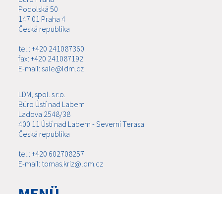
Podolská 50
147 01 Praha 4
Česká republika
tel.: +420 241087360
fax: +420 241087192
E-mail: sale@ldm.cz
LDM, spol. s r.o.
Büro Ústí nad Labem
Ladova 2548/38
400 11 Ústí nad Labem - Severní Terasa
Česká republika
tel.: +420 602708257
E-mail: tomas.kriz@ldm.cz
MENÜ
ÜBER UNS