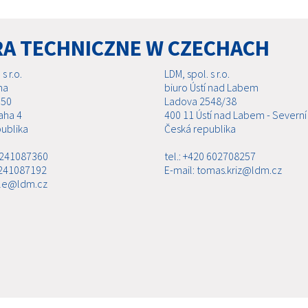
RA TECHNICZNE W CZECHACH
s r.o.
LDM, spol. s r.o.
ha
biuro Ústí nad Labem
 50
Ladova 2548/38
aha 4
400 11 Ústí nad Labem - Severní
ublika
Česká republika
0 241087360
tel.: +420 602708257
 241087192
E-mail: tomas.kriz@ldm.cz
ale@ldm.cz