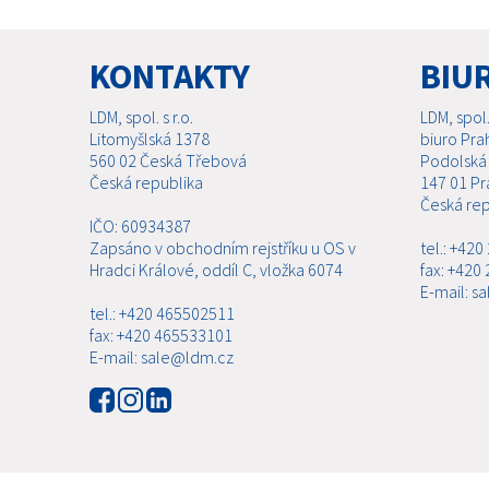
KONTAKTY
BIU
LDM, spol. s r.o.
LDM, spol. 
Litomyšlská 1378
biuro Pra
560 02 Česká Třebová
Podolská
Česká republika
147 01 Pr
Česká rep
IČO: 60934387
Zapsáno v obchodním rejstříku u OS v
tel.: +42
Hradci Králové, oddíl C, vložka 6074
fax: +420
E-mail: s
tel.: +420 465502511
fax: +420 465533101
E-mail: sale@ldm.cz