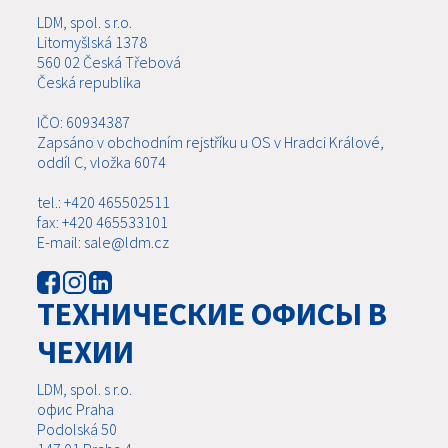
LDM, spol. s r.o.
Litomyšlská 1378
560 02 Česká Třebová
Česká republika
IČO: 60934387
Zapsáno v obchodním rejstříku u OS v Hradci Králové,
oddíl C, vložka 6074
tel.: +420 465502511
fax: +420 465533101
E-mail: sale@ldm.cz
ТЕХНИЧЕСКИЕ ОФИСЫ В
ЧЕХИИ
LDM, spol. s r.o.
офис Praha
Podolská 50