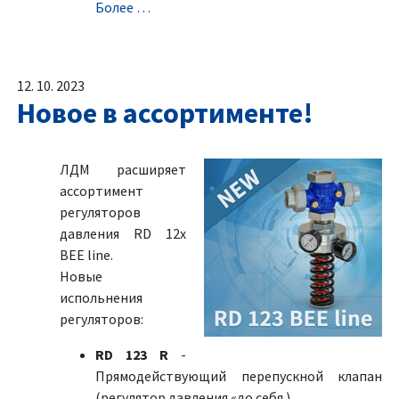
Болeе …
12. 10. 2023
Новое в ассортименте!
ЛДМ расширяет
ассортимент
регуляторов
давления RD 12x
BEE line.
Новыe
испольнения
регуляторов:
RD 123 R
-
Прямодействующий перепускной клапан
(регулятор давления «до себя )