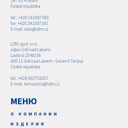
147 01 Praha 4
Česká republika
tel.: +420 241087360
fax: +420 241087192
E-mail: sale@ldm.cz
LDM, spol. s r.o.
офис Ústí nad Labem
Ladova 2548/38
400 11 Ústí nad Labem - Severní Terasa
Česká republika
tel.: +420 602708257
E-mail: tomas.kriz@ldm.cz
МЕНЮ
О КОМПАНИИ
ИЗДЕЛИЯ