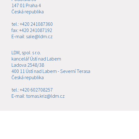
147 01 Praha 4
Česká republika
tel.: +420 241087360
fax: +420 241087192
E-mail: sale@ldm.cz
LDM, spol. s r.o.
kancelář Ústí nad Labem
Ladova 2548/38
400 11 Ústí nad Labem - Severní Terasa
Česká republika
tel.: +420 602708257
E-mail: tomas.kriz@ldm.cz
MENU
O SPOLEČNOSTI