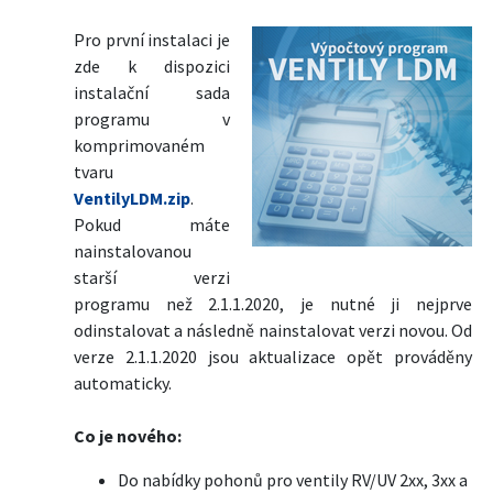
Pro první instalaci je
zde k dispozici
instalační sada
programu v
komprimovaném
tvaru
VentilyLDM.zip
.
Pokud máte
nainstalovanou
starší verzi
programu než 2.1.1.2020, je nutné ji nejprve
odinstalovat a následně nainstalovat verzi novou. Od
verze 2.1.1.2020 jsou aktualizace opět prováděny
automaticky.
Co je nového:
Do nabídky pohonů pro ventily RV/UV 2xx, 3xx a