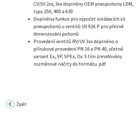
CV/SV 2xx, 3xx doplněny OEM pneupohony LDM,
typy 250, 400 a 630
Doplněna funkce pro výpočet ovládacích sil
pneupohonů u ventilů UV 926 P pro přesné
dimenzování pohonů
Provedení ventilů RV/UV 3xx doplněno o
přírubové provedení PN 16 a PN 40, včetně
variant Ex, SP, SPEx, Ox. S tím zrevidovány
rozměrové náčrty do formátu .pdf
Zpět