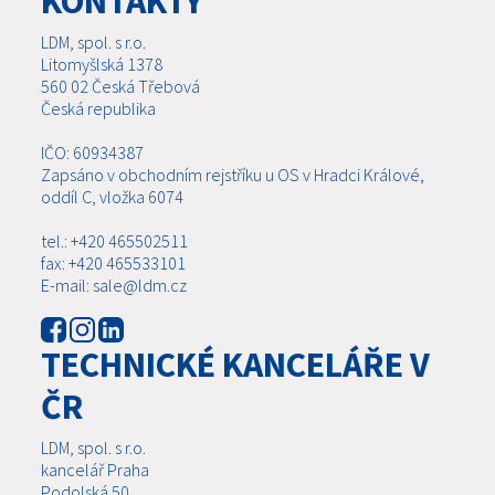
KONTAKTY
LDM, spol. s r.o.
Litomyšlská 1378
560 02 Česká Třebová
Česká republika
IČO: 60934387
Zapsáno v obchodním rejstříku u OS v Hradci Králové,
oddíl C, vložka 6074
tel.: +420 465502511
fax: +420 465533101
E-mail: sale@ldm.cz
TECHNICKÉ KANCELÁŘE V
ČR
LDM, spol. s r.o.
kancelář Praha
Podolská 50