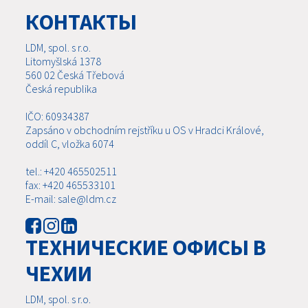
КОНТАКТЫ
LDM, spol. s r.o.
Litomyšlská 1378
560 02 Česká Třebová
Česká republika
IČO: 60934387
Zapsáno v obchodním rejstříku u OS v Hradci Králové,
oddíl C, vložka 6074
tel.: +420 465502511
fax: +420 465533101
E-mail: sale@ldm.cz
ТЕХНИЧЕСКИЕ ОФИСЫ В
ЧЕХИИ
LDM, spol. s r.o.