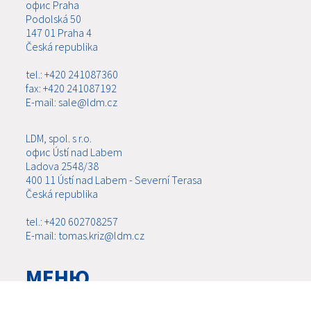
офис Praha
Podolská 50
147 01 Praha 4
Česká republika
tel.: +420 241087360
fax: +420 241087192
E-mail: sale@ldm.cz
LDM, spol. s r.o.
офис Ústí nad Labem
Ladova 2548/38
400 11 Ústí nad Labem - Severní Terasa
Česká republika
tel.: +420 602708257
E-mail: tomas.kriz@ldm.cz
МЕНЮ
О КОМПАНИИ