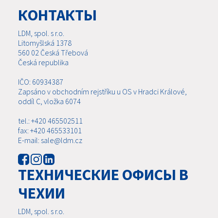
КОНТАКТЫ
LDM, spol. s r.o.
Litomyšlská 1378
560 02 Česká Třebová
Česká republika
IČO: 60934387
Zapsáno v obchodním rejstříku u OS v Hradci Králové,
oddíl C, vložka 6074
tel.: +420 465502511
fax: +420 465533101
E-mail: sale@ldm.cz
ТЕХНИЧЕСКИЕ ОФИСЫ В
ЧЕХИИ
LDM, spol. s r.o.