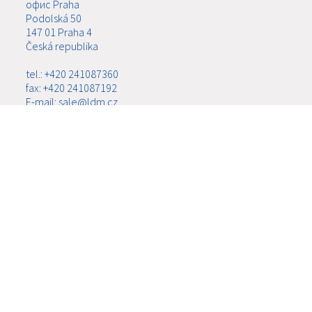
офис Praha
Podolská 50
147 01 Praha 4
Česká republika
tel.: +420 241087360
fax: +420 241087192
E-mail: sale@ldm.cz
LDM, spol. s r.o.
офис Ústí nad Labem
Ladova 2548/38
400 11 Ústí nad Labem - Severní Terasa
Česká republika
tel.: +420 602708257
E-mail: tomas.kriz@ldm.cz
МЕНЮ
О КОМПАНИИ