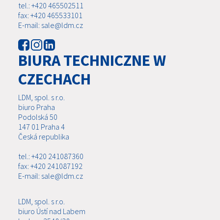
tel.: +420 465502511
fax: +420 465533101
E-mail: sale@ldm.cz
BIURA TECHNICZNE W
CZECHACH
LDM, spol. s r.o.
biuro Praha
Podolská 50
147 01 Praha 4
Česká republika
tel.: +420 241087360
fax: +420 241087192
E-mail: sale@ldm.cz
LDM, spol. s r.o.
biuro Ústí nad Labem