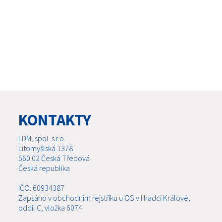
KONTAKTY
LDM, spol. s r.o.
Litomyšlská 1378
560 02 Česká Třebová
Česká republika
IČO: 60934387
Zapsáno v obchodním rejstříku u OS v Hradci Králové,
oddíl C, vložka 6074