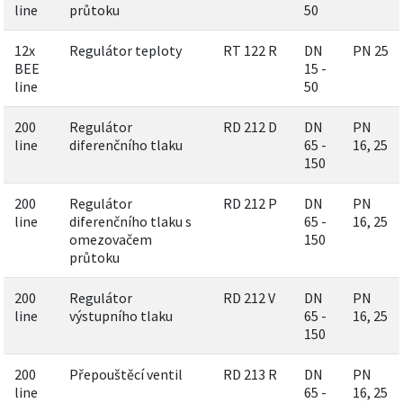
line
průtoku
50
12x
Regulátor teploty
RT 122 R
DN
PN 25
BEE
15 -
line
50
200
Regulátor
RD 212 D
DN
PN
line
diferenčního tlaku
65 -
16, 25
150
200
Regulátor
RD 212 P
DN
PN
line
diferenčního tlaku s
65 -
16, 25
omezovačem
150
průtoku
200
Regulátor
RD 212 V
DN
PN
line
výstupního tlaku
65 -
16, 25
150
200
Přepouštěcí ventil
RD 213 R
DN
PN
line
65 -
16, 25