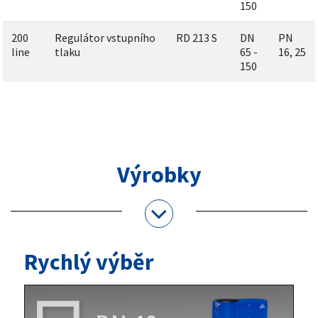
150
200
Regulátor vstupního
RD 213 S
DN
PN
line
tlaku
65 -
16, 25
150
Výrobky
Rychlý výběr