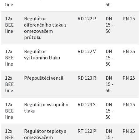
line
50
12x
Regulátor
RD 122 P
DN
PN 25
BEE
diferenčního tlaku s
15 -
line
omezovačem
50
průtoku
12x
Regulátor
RD 122 V
DN
PN 25
BEE
výstupního tlaku
15 -
line
50
12x
Přepouštěcí ventil
RD 123 R
DN
PN 25
BEE
15 -
line
50
12x
Regulátor vstupního
RD 123 S
DN
PN 25
BEE
tlaku
15 -
line
50
12x
Regulátor teploty s
RT 122 P
DN
PN 25
BEE
omezovačem
15 -