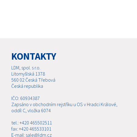
KONTAKTY
LDM, spol. s r.o.
Litomyšlská 1378
560 02 Česká Třebová
Česká republika
IČO: 60934387
Zapsáno v obchodním rejstříku u OS v Hradci Králové,
oddíl C, vložka 6074
tel.: +420 465502511
fax: +420 465533101
E-mail: sale@ldm.cz