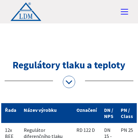
Regulátory tlaku a teploty
Řada
Název výrobku
Označení
DN /
PN /
NPS
Class
12x
Regulátor
RD 122 D
DN
PN 25
BEE
diferenčního tlaku
15 -