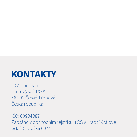
KONTAKTY
LDM, spol. s r.o.
Litomyšlská 1378
560 02 Česká Třebová
Česká republika
IČO: 60934387
Zapsáno v obchodním rejstříku u OS v Hradci Králové,
oddíl C, vložka 6074