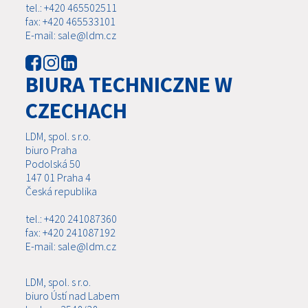
tel.: +420 465502511
fax: +420 465533101
E-mail: sale@ldm.cz
BIURA TECHNICZNE W
CZECHACH
LDM, spol. s r.o.
biuro Praha
Podolská 50
147 01 Praha 4
Česká republika
tel.: +420 241087360
fax: +420 241087192
E-mail: sale@ldm.cz
LDM, spol. s r.o.
biuro Ústí nad Labem