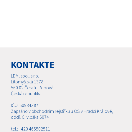
KONTAKTE
LDM, spol. s r.o.
Litomyšlská 1378
560 02 Česká Třebová
Česká republika
IČO: 60934387
Zapsáno v obchodním rejstříku u OS v Hradci Králové,
oddíl C, vložka 6074
tel.: +420 465502511