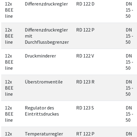
12x
Differenzdruckregler
RD 122 D
DN
BEE
15 -
line
50
12x
Differenzdruckregler
RD 122 P
DN
BEE
mit
15 -
line
Durchflussbegrenzer
50
12x
Druckminderer
RD 122 V
DN
BEE
15 -
line
50
12x
Überstromventile
RD 123 R
DN
BEE
15 -
line
50
12x
Regulator des
RD 123 S
DN
BEE
Eintrittsdruckes
15 -
line
50
12x
Temperaturregler
RT 122 P
DN