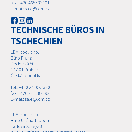
fax: +420 465533101
E-mail: sale@ldm.cz
TECHNISCHE BÜROS IN
TSCHECHIEN
LDM, spol. s r.o.
Büro Praha
Podolská 50
147 01 Praha 4
Česká republika
tel.: +420 241087360
fax: +420 241087192
E-mail: sale@ldm.cz
LDM, spol. s r.o.
Büro Ústí nad Labem
Ladova 2548/38
400 11 Ústí nad Labem - Severní Terasa