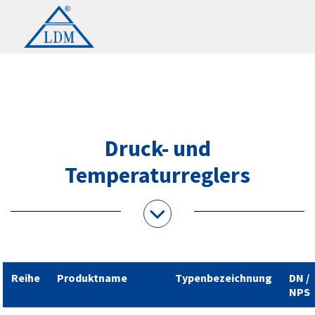
Druck- und
Temperaturreglers
Reihe
Produktname
Typenbezeichnung
DN /
NPS