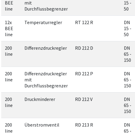
BEE
mit
15 -
line
Durchflussbegrenzer
50
12x
Temperaturregler
RT 122 R
DN
BEE
15 -
line
50
200
Differenzdruckregler
RD 212 D
DN
line
65 -
150
200
Differenzdruckregler
RD 212 P
DN
line
mit
65 -
Durchflussbegrenzer
150
200
Druckminderer
RD 212 V
DN
line
65 -
150
200
Überstromventil
RD 213 R
DN
line
65 -