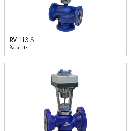
RV 113 S
Řada: 113