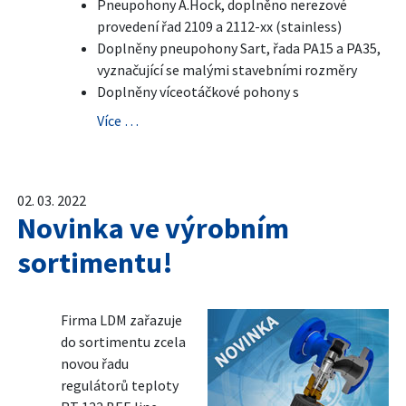
Pneupohony A.Hock, doplněno nerezové
provedení řad 2109 a 2112-xx (stainless)
Doplněny pneupohony Sart, řada PA15 a PA35,
vyznačující se malými stavebními rozměry
Doplněny víceotáčkové pohony s
Více …
02. 03. 2022
Novinka ve výrobním
sortimentu!
Firma LDM zařazuje
do sortimentu zcela
novou řadu
regulátorů teploty