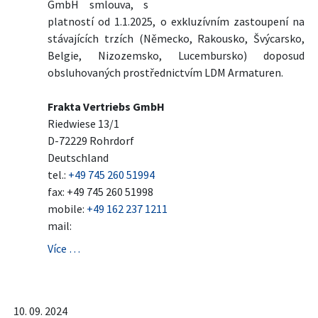
GmbH smlouva, s
platností od 1.1.2025, o exkluzívním zastoupení na
stávajících trzích (Německo, Rakousko, Švýcarsko,
Belgie, Nizozemsko, Lucembursko) doposud
obsluhovaných prostřednictvím LDM Armaturen.
Frakta Vertriebs GmbH
Riedwiese 13/1
D-72229 Rohrdorf
Deutschland
tel.:
+49 745 260 51994
fax: +49 745 260 51998
mobile:
+49 162 237 1211
mail:
Více …
10. 09. 2024