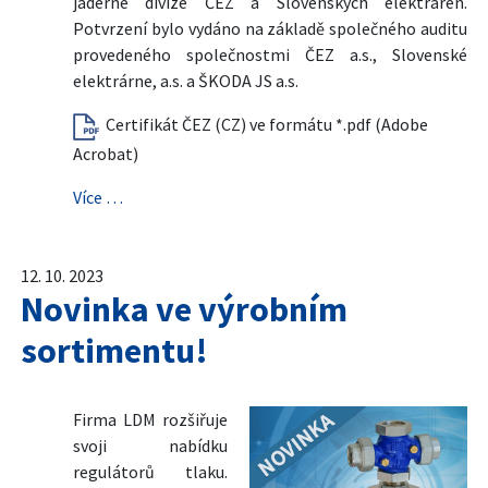
jaderné divize ČEZ a Slovenských elektráren.
Potvrzení bylo vydáno na základě společného auditu
provedeného společnostmi ČEZ a.s., Slovenské
elektrárne, a.s. a ŠKODA JS a.s.
Certifikát ČEZ (CZ) ve formátu *.pdf (Adobe
Acrobat)
Více …
12. 10. 2023
Novinka ve výrobním
sortimentu!
Firma LDM rozšiřuje
svoji nabídku
regulátorů tlaku.