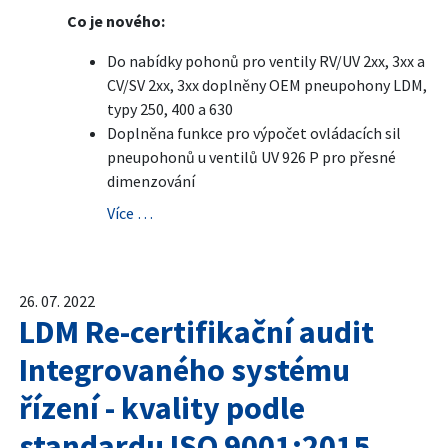
Co je nového:
Do nabídky pohonů pro ventily RV/UV 2xx, 3xx a
CV/SV 2xx, 3xx doplněny OEM pneupohony LDM,
typy 250, 400 a 630
Doplněna funkce pro výpočet ovládacích sil
pneupohonů u ventilů UV 926 P pro přesné
dimenzování
Více …
26. 07. 2022
LDM Re-certifikační audit
Integrovaného systému
řízení - kvality podle
standardu ISO 9001:2015