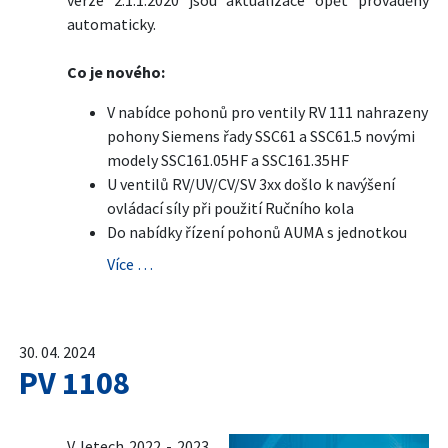
verze 2.1.1.2020 jsou aktualizace opět prováděny
automaticky.
Co je nového:
V nabídce pohonů pro ventily RV 111 nahrazeny
pohony Siemens řady SSC61 a SSC61.5 novými
modely SSC161.05HF a SSC161.35HF
U ventilů RV/UV/CV/SV 3xx došlo k navýšení
ovládací síly při použití Ručního kola
Do nabídky řízení pohonů AUMA s jednotkou
Více …
30. 04. 2024
PV 1108
V letech 2022 - 2023