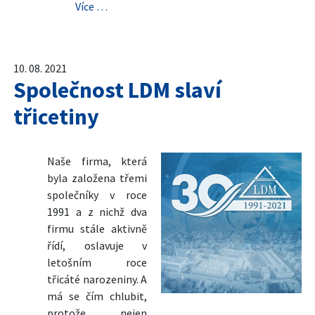
Více …
10. 08. 2021
Společnost LDM slaví
třicetiny
Naše firma, která
byla založena třemi
společníky v roce
1991 a z nichž dva
firmu stále aktivně
řídí, oslavuje v
letošním roce
třicáté narozeniny. A
má se čím chlubit,
protože nejen