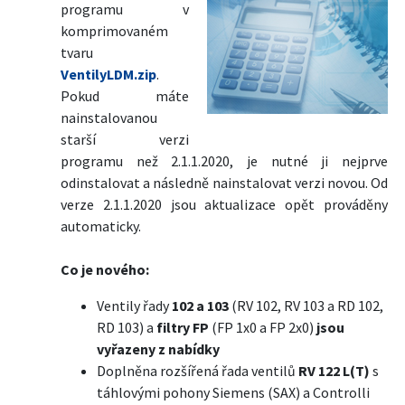
programu v
komprimovaném
tvaru
VentilyLDM.zip
.
Pokud máte
nainstalovanou
starší verzi
programu než 2.1.1.2020, je nutné ji nejprve
odinstalovat a následně nainstalovat verzi novou. Od
verze 2.1.1.2020 jsou aktualizace opět prováděny
automaticky.
Co je nového:
Ventily řady
102 a 103
(RV 102, RV 103 a RD 102,
RD 103) a
filtry FP
(FP 1x0 a FP 2x0)
jsou
vyřazeny z nabídky
Doplněna rozšířená řada ventilů
RV 122 L(T)
s
táhlovými pohony Siemens (SAX) a Controlli