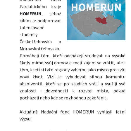
Pardubického kraje
HOMERUN
, jehož
cílem je podporovat
talentované
studenty
Českotřebovska a
Moravskotřebovska.
Pomáhají těm, kteří odcházejí studovat na vysoké
školy mimo svůj domov a mají zájem se vrátit, ale i
těm, kteří si tyto regiony vyberou jako místo pro svůj
nový život. Vizí je vybudovat silnou komunitu
absolventů, kteří se po studiích vrátí a využijí své
znalosti i dovednosti k rozvoji místa, odkud
pocházejí nebo kde se rozhodnou zakořenit.
Aktuálně Nadační fond HOMERUN vyhlásil letní
výzvu: