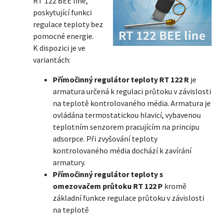
RT 122 BEE line,
poskytující funkci
regulace teploty bez
pomocné energie.
K dispozici je ve
variantách:
Přímočinný regulátor teploty RT 122 R
je
armatura určená k regulaci průtoku v závislosti
na teplotě kontrolovaného média. Armatura je
ovládána termostatickou hlavicí, vybavenou
teplotním senzorem pracujícím na principu
adsorpce. Při zvyšování teploty
kontrolovaného média dochází k zavírání
armatury.
Přímočinný regulátor teploty s
omezovačem průtoku RT 122 P
kromě
základní funkce regulace průtoku v závislosti
na teplotě