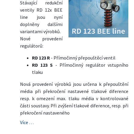
Stávající redukční
ventily RD 12x BEE
line jsou nyní
doplněny dalšími
variantami výrobků.
Nové provedení
regulátorů:
RD 123 R
- Přímočinný přepouštěcí ventil
RD 123 S
- Přímočinný regulátor vstupního
tlaku
Nová provedení výrobků jsou určena k přepouštění
média při překročení nastavené tlakové diference
resp. k omezení max. tlaku média v kontrolované
části soustavy. Při zvýšení tlakové diference, resp. při
překročení nastaveného
Více …