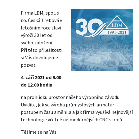
Firma LDM, spol. s
r.o. Česká Třebová v
letošním roce slaví
výročí 30 let od
svého založení.
Při této příležitosti
si Vás dovolujeme
pozvat
4. září 2021 od 9.00
do 12.00 hodin
na prohlídku prostor našeho výrobního závodu.
Uvidíte, jak se výroba průmyslových armatur
postupem času změnila a jak firma využívá nejnovější
technologie včetně nejmodernějších CNC strojů.
Těšíme se na Vás