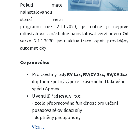
Pokud máte
nainstalovanou
starší verzi
programu než 2.1.1.2020, je nutné ji nejprve
odinstalovat a následně nainstalovat verzi novou. Od
verze 2.1.1.2020 jsou aktualizace opět prováděny
automaticky.
Co je nového:
Pro všechny řady
RV 1xx, RV/CV 2xx, RV/CV 3xx
doplněn zpětný výpočet závěrného tlakového
spádu Δpmax
U ventilů řad
RV/CV 7xx
:
- zcela přepracována funkčnost pro určení
požadované ovládací síly
- doplněny pneupohony
Více …