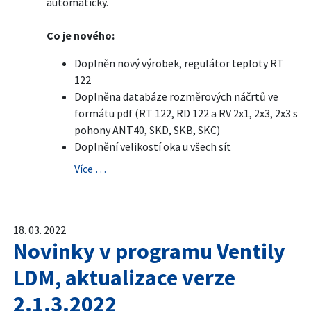
automaticky.
Co je nového:
Doplněn nový výrobek, regulátor teploty RT
122
Doplněna databáze rozměrových náčrtů ve
formátu pdf (RT 122, RD 122 a RV 2x1, 2x3, 2x3 s
pohony ANT40, SKD, SKB, SKC)
Doplnění velikostí oka u všech sít
Více …
18. 03. 2022
Novinky v programu Ventily
LDM, aktualizace verze
2.1.3.2022