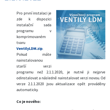
Pro první instalaci je
zde k dispozici
instalační sada
programu v
komprimovaném
tvaru
VentilyLDM.zip
.
Pokud máte
nainstalovanou
starší verzi
programu než 2.1.1.2020, je nutné ji nejprve
odinstalovat a následně nainstalovat verzi novou. Od
verze 2.1.1.2020 jsou aktualizace opět prováděny
automaticky.
Co je nového: