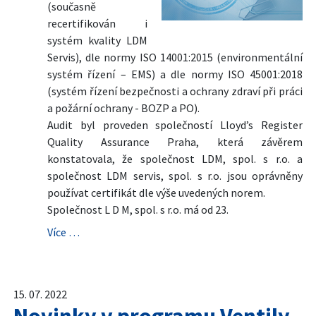
(současně
recertifikován i
systém kvality LDM
Servis), dle normy ISO 14001:2015 (environmentální
systém řízení – EMS) a dle normy ISO 45001:2018
(systém řízení bezpečnosti a ochrany zdraví při práci
a požární ochrany - BOZP a PO).
Audit byl proveden společností Lloyd’s Register
Quality Assurance Praha, která závěrem
konstatovala, že společnost LDM, spol. s r.o. a
společnost LDM servis, spol. s r.o. jsou oprávněny
používat certifikát dle výše uvedených norem.
Společnost L D M, spol. s r.o. má od 23.
Více …
15. 07. 2022
Novinky v programu Ventily