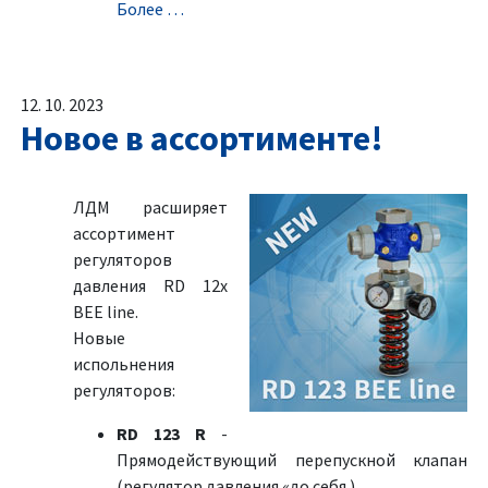
Болeе …
12. 10. 2023
Новое в ассортименте!
ЛДМ расширяет
ассортимент
регуляторов
давления RD 12x
BEE line.
Новыe
испольнения
регуляторов:
RD 123 R
-
Прямодействующий перепускной клапан
(регулятор давления «до себя )