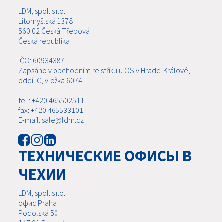
LDM, spol. s r.o.
Litomyšlská 1378
560 02 Česká Třebová
Česká republika
IČO: 60934387
Zapsáno v obchodním rejstříku u OS v Hradci Králové,
oddíl C, vložka 6074
tel.: +420 465502511
fax: +420 465533101
E-mail: sale@ldm.cz
ТЕХНИЧЕСКИЕ ОФИСЫ В
ЧЕХИИ
LDM, spol. s r.o.
офис Praha
Podolská 50