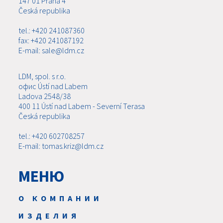
147 01 Praha 4
Česká republika
tel.: +420 241087360
fax: +420 241087192
E-mail: sale@ldm.cz
LDM, spol. s r.o.
офис Ústí nad Labem
Ladova 2548/38
400 11 Ústí nad Labem - Severní Terasa
Česká republika
tel.: +420 602708257
E-mail: tomas.kriz@ldm.cz
МЕНЮ
О КОМПАНИИ
ИЗДЕЛИЯ