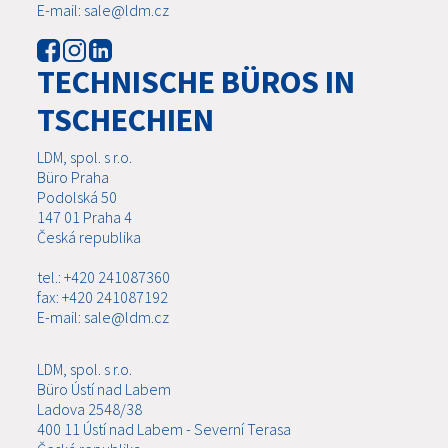
E-mail: sale@ldm.cz
TECHNISCHE BÜROS IN
TSCHECHIEN
LDM, spol. s r.o.
Büro Praha
Podolská 50
147 01 Praha 4
Česká republika
tel.: +420 241087360
fax: +420 241087192
E-mail: sale@ldm.cz
LDM, spol. s r.o.
Büro Ústí nad Labem
Ladova 2548/38
400 11 Ústí nad Labem - Severní Terasa