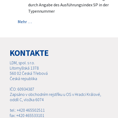
durch Angabe des Ausführungsindex SP in der
Typennummer
Mehr …
KONTAKTE
LDM, spol. s r.o.
Litomyšlská 1378
560 02 Česká Třebová
Česká republika
IČO: 60934387
Zapsáno v obchodním rejstříku u OS v Hradci Králové,
oddíl C, vložka 6074
tel.: +420 465502511
fax: +420 465533101