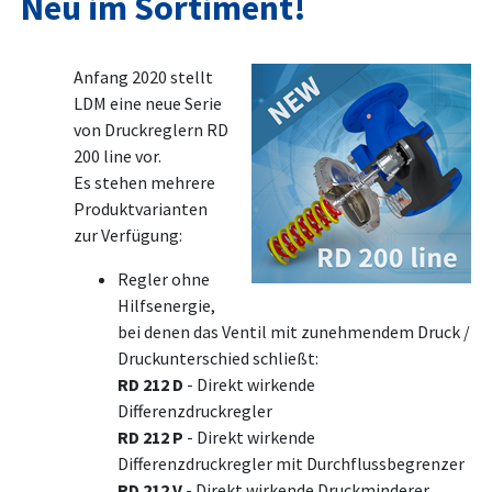
Neu im Sortiment!
Anfang 2020 stellt
LDM eine neue Serie
von Druckreglern RD
200 line vor.
Es stehen mehrere
Produktvarianten
zur Verfügung:
Regler ohne
Hilfsenergie,
bei denen das Ventil mit zunehmendem Druck /
Druckunterschied schließt:
RD 212 D
- Direkt wirkende
Differenzdruckregler
RD 212 P
- Direkt wirkende
Differenzdruckregler mit Durchflussbegrenzer
RD 212 V
- Direkt wirkende Druckminderer