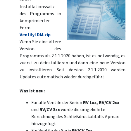
Installationssatz
des Programms in
komprimierter
Form
VentilyLDM.zip
.
Wenn Sie eine ältere
Version des
Programms als 2.1.1.2020 haben, ist es notwendig, es
zuerst zu deinstallieren und dann eine neue Version
zu installieren. Seit Version 2.1.1.2020 werden
Updates automatisch wieder durchgeführt.
Was ist neu:
Für alle Ventile der Serien
RV 1xx, RV/CV 2xx
und
RV/CV 3xx
wurde die umgekehrte
Berechnung des Schließdruckabfalls Δpmax
hinzugefügt
Für Ventile der Serie
RV/CV 7xx