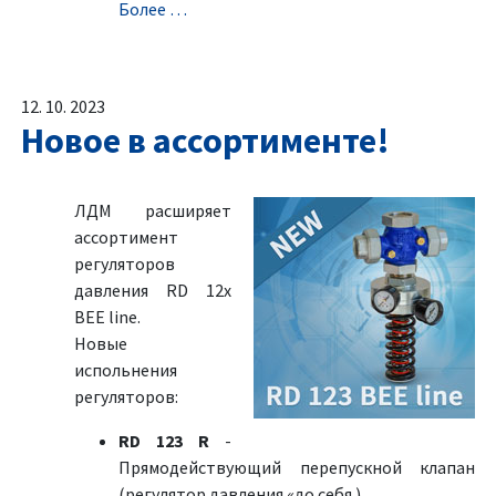
Болeе …
12. 10. 2023
Новое в ассортименте!
ЛДМ расширяет
ассортимент
регуляторов
давления RD 12x
BEE line.
Новыe
испольнения
регуляторов:
RD 123 R
-
Прямодействующий перепускной клапан
(регулятор давления «до себя )