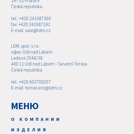
147 01 Praha 4
Česká republika
tel.: +420 241087360
fax: +420 241087192
E-mail: sale@ldm.cz
LDM, spol. s r.o.
офис Ústí nad Labem
Ladova 2548/38
400 11 Ústí nad Labem - Severní Terasa
Česká republika
tel.: +420 602708257
E-mail: tomas.kriz@ldm.cz
МЕНЮ
О КОМПАНИИ
ИЗДЕЛИЯ