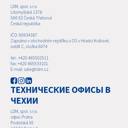
LDM, spol. s r.o.
Litomyšlská 1378
560 02 Česká Třebová
Česká republika
IČO: 60934387
Zapsáno v obchodním rejstříku u OS v Hradci Králové,
oddíl C, vložka 6074
tel.: +420 465502511
fax: +420 465533101
E-mail: sale@ldm.cz
ТЕХНИЧЕСКИЕ ОФИСЫ В
ЧЕХИИ
LDM, spol. s r.o.
офис Praha
Podolská 50