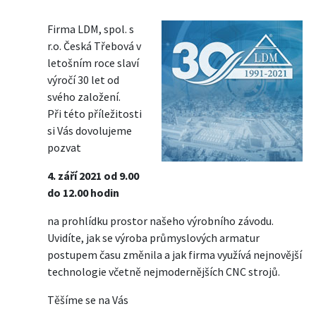
Firma LDM, spol. s
r.o. Česká Třebová v
letošním roce slaví
výročí 30 let od
svého založení.
Při této příležitosti
si Vás dovolujeme
pozvat
4. září 2021 od 9.00
do 12.00 hodin
na prohlídku prostor našeho výrobního závodu.
Uvidíte, jak se výroba průmyslových armatur
postupem času změnila a jak firma využívá nejnovější
technologie včetně nejmodernějších CNC strojů.
Těšíme se na Vás