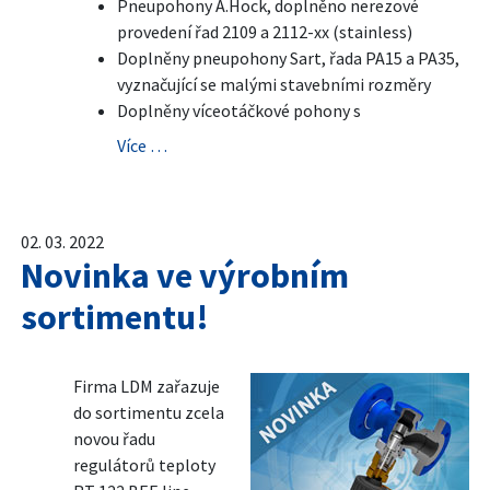
Pneupohony A.Hock, doplněno nerezové
provedení řad 2109 a 2112-xx (stainless)
Doplněny pneupohony Sart, řada PA15 a PA35,
vyznačující se malými stavebními rozměry
Doplněny víceotáčkové pohony s
Více …
02. 03. 2022
Novinka ve výrobním
sortimentu!
Firma LDM zařazuje
do sortimentu zcela
novou řadu
regulátorů teploty