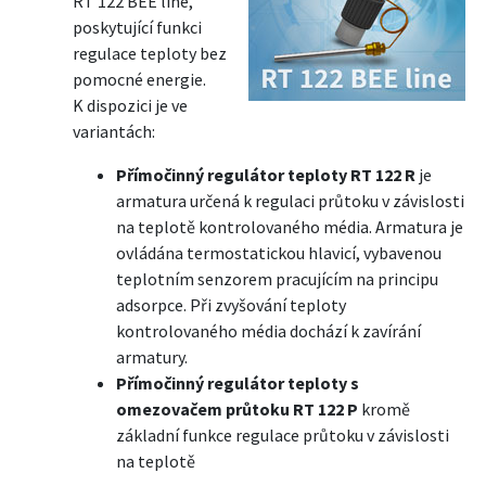
RT 122 BEE line,
poskytující funkci
regulace teploty bez
pomocné energie.
K dispozici je ve
variantách:
Přímočinný regulátor teploty RT 122 R
je
armatura určená k regulaci průtoku v závislosti
na teplotě kontrolovaného média. Armatura je
ovládána termostatickou hlavicí, vybavenou
teplotním senzorem pracujícím na principu
adsorpce. Při zvyšování teploty
kontrolovaného média dochází k zavírání
armatury.
Přímočinný regulátor teploty s
omezovačem průtoku RT 122 P
kromě
základní funkce regulace průtoku v závislosti
na teplotě