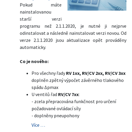
Pokud máte
nainstalovanou
starší verzi
programu než 2.1.1.2020, je nutné ji nejprve
odinstalovat a následně nainstalovat verzi novou. Od
verze 2.1.1.2020 jsou aktualizace opět prováděny
automaticky.
Co je nového:
Pro všechny řady
RV 1xx, RV/CV 2xx, RV/CV 3xx
doplněn zpětný výpočet závěrného tlakového
spádu Δpmax
U ventilů řad
RV/CV 7xx
:
- zcela přepracována funkčnost pro určení
požadované ovládací síly
- doplněny pneupohony
Více …