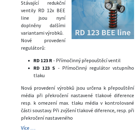
Stávající redukční
ventily RD 12x BEE
line jsou nyní
doplněny dalšími
variantami výrobků.
Nové provedení
regulátorů:
RD 123 R
- Přímočinný přepouštěcí ventil
RD 123 S
- Přímočinný regulátor vstupního
tlaku
Nová provedení výrobků jsou určena k přepouštění
média při překročení nastavené tlakové diference
resp. k omezení max. tlaku média v kontrolované
části soustavy. Při zvýšení tlakové diference, resp. při
překročení nastaveného
Více …