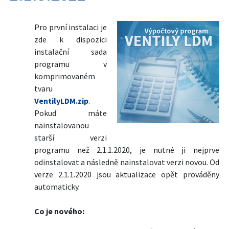
Pro první instalaci je
zde k dispozici
instalační sada
programu v
komprimovaném
tvaru
VentilyLDM.zip
.
Pokud máte
nainstalovanou
starší verzi
programu než 2.1.1.2020, je nutné ji nejprve
odinstalovat a následně nainstalovat verzi novou. Od
verze 2.1.1.2020 jsou aktualizace opět prováděny
automaticky.
Co je nového: