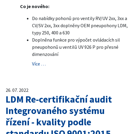
Co je nového:
Do nabídky pohonů pro ventily RV/UV 2xx, 3xx a
CV/SV 2xx, 3xx doplněny OEM pneupohony LDM,
typy 250, 400 a 630
Doplněna funkce pro výpočet ovládacích sil
pneupohonů u ventilů UV 926 P pro přesné
dimenzování
Více …
26. 07. 2022
LDM Re-certifikační audit
Integrovaného systému
řízení - kvality podle
standardu ISO 9001:2015