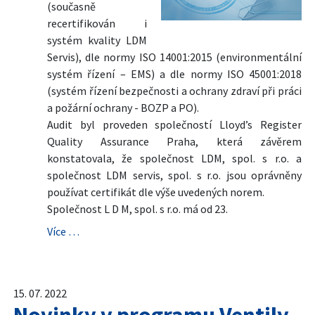
(současně
recertifikován i
systém kvality LDM
Servis), dle normy ISO 14001:2015 (environmentální
systém řízení – EMS) a dle normy ISO 45001:2018
(systém řízení bezpečnosti a ochrany zdraví při práci
a požární ochrany - BOZP a PO).
Audit byl proveden společností Lloyd’s Register
Quality Assurance Praha, která závěrem
konstatovala, že společnost LDM, spol. s r.o. a
společnost LDM servis, spol. s r.o. jsou oprávněny
používat certifikát dle výše uvedených norem.
Společnost L D M, spol. s r.o. má od 23.
Více …
15. 07. 2022
Novinky v programu Ventily