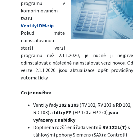
programu v
komprimovaném
tvaru
VentilyLDM.zip
.
Pokud máte
nainstalovanou
starší verzi
programu než 2.1.1.2020, je nutné ji nejprve
odinstalovat a následně nainstalovat verzi novou. Od
verze 2.1.1.2020 jsou aktualizace opět prováděny
automaticky.
Co je nového:
Ventily řady
102 a 103
(RV 102, RV 103 a RD 102,
RD 103) a
filtry FP
(FP 1x0 a FP 2x0)
jsou
vyřazeny z nabídky
Doplněna rozšířená řada ventilů
RV 122 L(T)
s
táhlovými pohony Siemens (SAX) a Controlli