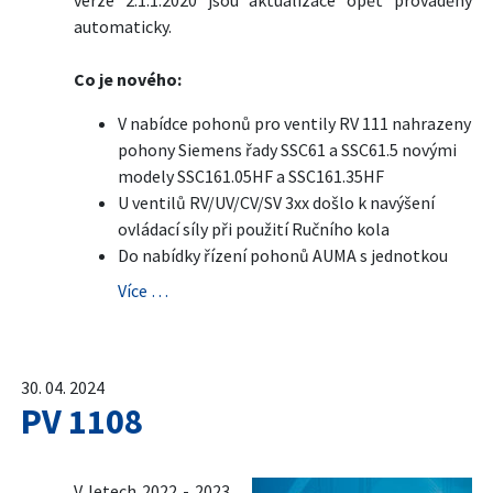
verze 2.1.1.2020 jsou aktualizace opět prováděny
automaticky.
Co je nového:
V nabídce pohonů pro ventily RV 111 nahrazeny
pohony Siemens řady SSC61 a SSC61.5 novými
modely SSC161.05HF a SSC161.35HF
U ventilů RV/UV/CV/SV 3xx došlo k navýšení
ovládací síly při použití Ručního kola
Do nabídky řízení pohonů AUMA s jednotkou
Více …
30. 04. 2024
PV 1108
V letech 2022 - 2023