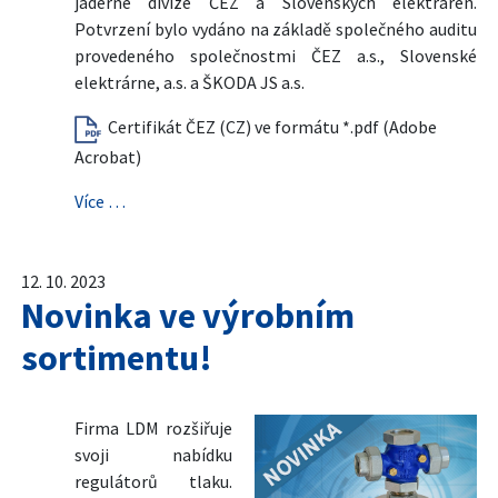
jaderné divize ČEZ a Slovenských elektráren.
Potvrzení bylo vydáno na základě společného auditu
provedeného společnostmi ČEZ a.s., Slovenské
elektrárne, a.s. a ŠKODA JS a.s.
Certifikát ČEZ (CZ) ve formátu *.pdf (Adobe
Acrobat)
Více …
12. 10. 2023
Novinka ve výrobním
sortimentu!
Firma LDM rozšiřuje
svoji nabídku
regulátorů tlaku.