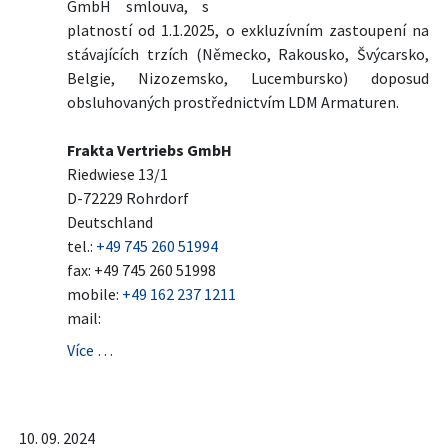
GmbH smlouva, s
platností od 1.1.2025, o exkluzívním zastoupení na
stávajících trzích (Německo, Rakousko, Švýcarsko,
Belgie, Nizozemsko, Lucembursko) doposud
obsluhovaných prostřednictvím LDM Armaturen.
Frakta Vertriebs GmbH
Riedwiese 13/1
D-72229 Rohrdorf
Deutschland
tel.:
+49 745 260 51994
fax: +49 745 260 51998
mobile:
+49 162 237 1211
mail:
Více …
10. 09. 2024