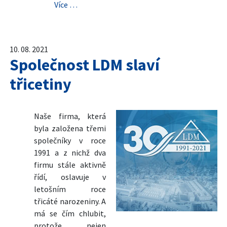
Více …
10. 08. 2021
Společnost LDM slaví
třicetiny
Naše firma, která
byla založena třemi
společníky v roce
1991 a z nichž dva
firmu stále aktivně
řídí, oslavuje v
letošním roce
třicáté narozeniny. A
má se čím chlubit,
protože nejen