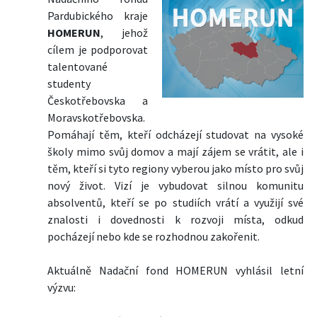
Pardubického kraje
HOMERUN
, jehož
cílem je podporovat
talentované
studenty
Českotřebovska a
Moravskotřebovska.
Pomáhají těm, kteří odcházejí studovat na vysoké
školy mimo svůj domov a mají zájem se vrátit, ale i
těm, kteří si tyto regiony vyberou jako místo pro svůj
nový život. Vizí je vybudovat silnou komunitu
absolventů, kteří se po studiích vrátí a využijí své
znalosti i dovednosti k rozvoji místa, odkud
pocházejí nebo kde se rozhodnou zakořenit.
Aktuálně Nadační fond HOMERUN vyhlásil letní
výzvu: