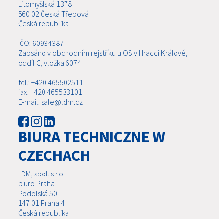
Litomyšlská 1378
560 02 Česká Třebová
Česká republika
IČO: 60934387
Zapsáno v obchodním rejstříku u OS v Hradci Králové,
oddíl C, vložka 6074
tel.: +420 465502511
fax: +420 465533101
E-mail: sale@ldm.cz
BIURA TECHNICZNE W
CZECHACH
LDM, spol. s r.o.
biuro Praha
Podolská 50
147 01 Praha 4
Česká republika