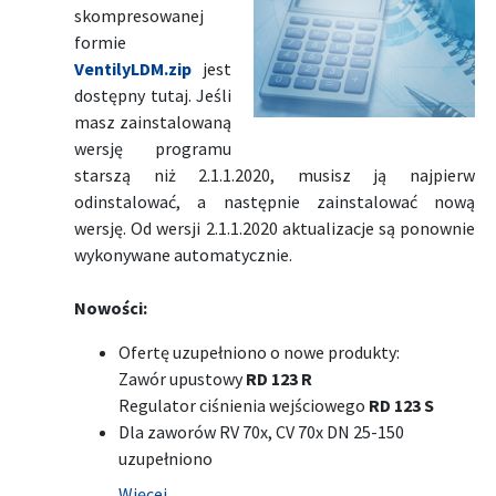
skompresowanej
formie
VentilyLDM.zip
jest
dostępny tutaj. Jeśli
masz zainstalowaną
wersję programu
starszą niż 2.1.1.2020, musisz ją najpierw
odinstalować, a następnie zainstalować nową
wersję. Od wersji 2.1.1.2020 aktualizacje są ponownie
wykonywane automatycznie.
Nowości:
Ofertę uzupełniono o nowe produkty:
Zawór upustowy
RD 123 R
Regulator ciśnienia wejściowego
RD 123 S
Dla zaworów RV 70x, CV 70x DN 25-150
uzupełniono
Więcej …