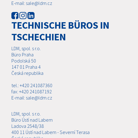
E-mail: sale@ldm.cz
TECHNISCHE BÜROS IN
TSCHECHIEN
LDM, spol. s r.o.
Büro Praha
Podolská 50
147 01 Praha 4
Česká republika
tel.: +420 241087360
fax: +420 241087192
E-mail: sale@ldm.cz
LDM, spol. s r.o.
Büro Ústí nad Labem
Ladova 2548/38
400 11 Ústí nad Labem - Severní Terasa