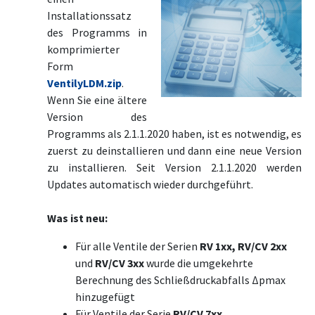
Installationssatz
des Programms in
komprimierter
Form
VentilyLDM.zip
.
Wenn Sie eine ältere
Version des
Programms als 2.1.1.2020 haben, ist es notwendig, es
zuerst zu deinstallieren und dann eine neue Version
zu installieren. Seit Version 2.1.1.2020 werden
Updates automatisch wieder durchgeführt.
Was ist neu:
Für alle Ventile der Serien
RV 1xx, RV/CV 2xx
und
RV/CV 3xx
wurde die umgekehrte
Berechnung des Schließdruckabfalls Δpmax
hinzugefügt
Für Ventile der Serie
RV/CV 7xx