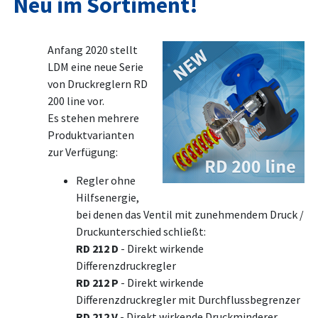
Neu im Sortiment!
Anfang 2020 stellt
LDM eine neue Serie
von Druckreglern RD
200 line vor.
Es stehen mehrere
Produktvarianten
zur Verfügung:
Regler ohne
Hilfsenergie,
bei denen das Ventil mit zunehmendem Druck /
Druckunterschied schließt:
RD 212 D
- Direkt wirkende
Differenzdruckregler
RD 212 P
- Direkt wirkende
Differenzdruckregler mit Durchflussbegrenzer
RD 212 V
- Direkt wirkende Druckminderer