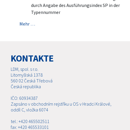
durch Angabe des Ausführungsindex SP in der
Typennummer
Mehr …
KONTAKTE
LDM, spol. s r.o.
Litomyšlská 1378
560 02 Česká Třebová
Česká republika
IČO: 60934387
Zapsáno v obchodním rejstříku u OS v Hradci Králové,
oddíl C, vložka 6074
tel.: +420 465502511
fax: +420 465533101