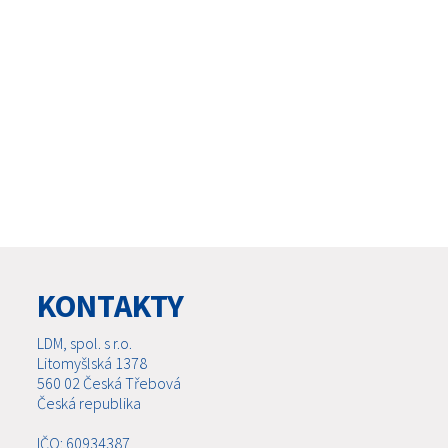
KONTAKTY
LDM, spol. s r.o.
Litomyšlská 1378
560 02 Česká Třebová
Česká republika
IČO: 60934387