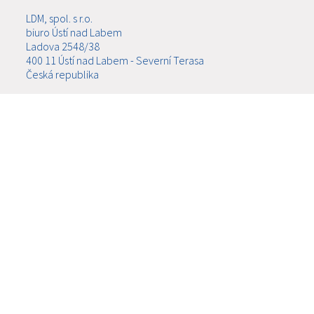
LDM, spol. s r.o.
biuro Ústí nad Labem
Ladova 2548/38
400 11 Ústí nad Labem - Severní Terasa
Česká republika
tel.: +420 602708257
E-mail: tomas.kriz@ldm.cz
MENU
O FIRMIE
PRODUKTY
AKTUALNOŚCI
SERWIS
USŁUGI
DO POBRANIA