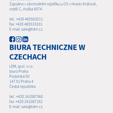
Zapsáno v obchodním rejstříku u OS v Hradci Králové,
oddíl C, vložka 6074
tel.: +420 465502511
fax: +420 465533101
E-mail: sale@ldm.cz
BIURA TECHNICZNE W
CZECHACH
LDM, spol. s r.o.
biuro Praha
Podolská 50
147 01 Praha 4
Česká republika
tel.: +420 241087360
fax: +420 241087192
E-mail: sale@ldm.cz