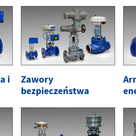
a i
Zawory
Ar
bezpieczeństwa
en