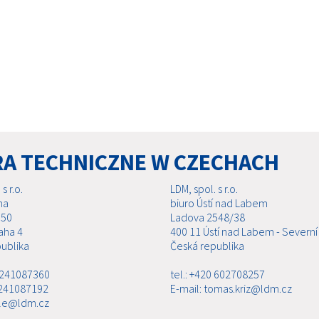
RA TECHNICZNE W CZECHACH
s r.o.
LDM, spol. s r.o.
ha
biuro Ústí nad Labem
 50
Ladova 2548/38
aha 4
400 11 Ústí nad Labem - Severní
ublika
Česká republika
0 241087360
tel.: +420 602708257
 241087192
E-mail: tomas.kriz@ldm.cz
ale@ldm.cz