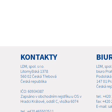
KONTAKTY
BIU
LDM, spol. s r.o.
LDM, spol. 
Litomyšlská 1378
biuro Pra
560 02 Česká Třebová
Podolská
Česká republika
147 01 Pr
Česká rep
IČO: 60934387
Zapsáno v obchodním rejstříku u OS v
tel.: +42
Hradci Králové, oddíl C, vložka 6074
fax: +420
E-mail: s
tel.: +420 465502511