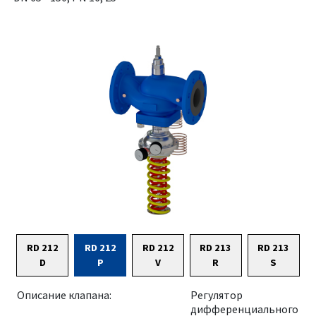
RD 212
RD 212
RD 212
RD 213
RD 213
D
P
V
R
S
Описание клапана:
Регулятор
дифференциального