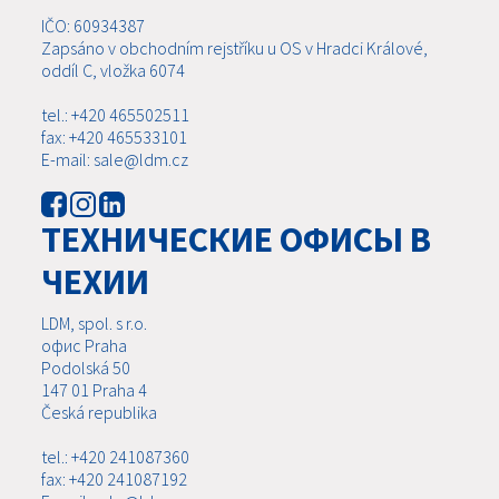
IČO: 60934387
Zapsáno v obchodním rejstříku u OS v Hradci Králové,
oddíl C, vložka 6074
tel.: +420 465502511
fax: +420 465533101
E-mail: sale@ldm.cz
ТЕХНИЧЕСКИЕ ОФИСЫ В
ЧЕХИИ
LDM, spol. s r.o.
офис Praha
Podolská 50
147 01 Praha 4
Česká republika
tel.: +420 241087360
fax: +420 241087192