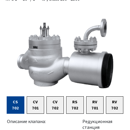
CS
CV
CV
RS
RV
RV
702
701
702
702
701
702
Описание клапана:
Редукционная
станция