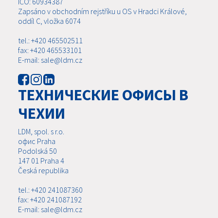
IČO: 60934387
Zapsáno v obchodním rejstříku u OS v Hradci Králové,
oddíl C, vložka 6074
tel.: +420 465502511
fax: +420 465533101
E-mail: sale@ldm.cz
ТЕХНИЧЕСКИЕ ОФИСЫ В
ЧЕХИИ
LDM, spol. s r.o.
офис Praha
Podolská 50
147 01 Praha 4
Česká republika
tel.: +420 241087360
fax: +420 241087192
E-mail: sale@ldm.cz