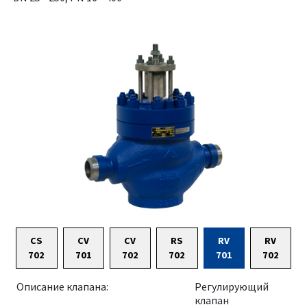
CS
CV
CV
RS
RV
RV
702
701
702
702
701
702
Описание клапана:
Регулирующий
клапан