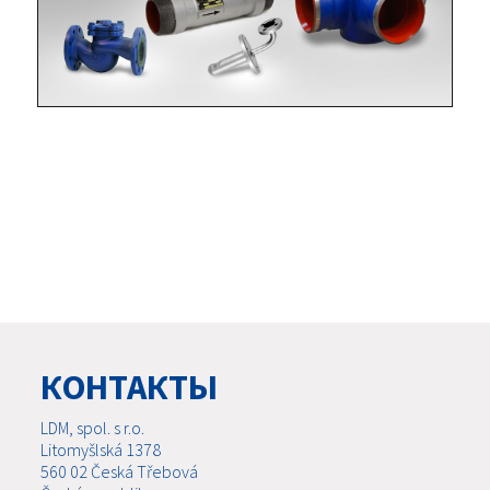
КОНТАКТЫ
LDM, spol. s r.o.
Litomyšlská 1378
560 02 Česká Třebová