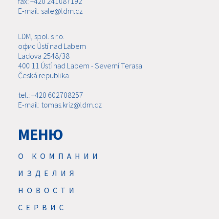
fax: +420 241087192
E-mail: sale@ldm.cz
LDM, spol. s r.o.
офис Ústí nad Labem
Ladova 2548/38
400 11 Ústí nad Labem - Severní Terasa
Česká republika
tel.: +420 602708257
E-mail: tomas.kriz@ldm.cz
МЕНЮ
О КОМПАНИИ
ИЗДЕЛИЯ
НОВОСТИ
CЕРВИС