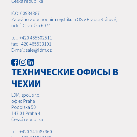
Česká republika
IČO: 60934387
Zapsáno v obchodním rejstříku u OS v Hradci Králové,
oddíl C, vložka 6074
tel.: +420 465502511
fax: +420 465533101
E-mail: sale@ldm.cz
ТЕХНИЧЕСКИЕ ОФИСЫ В
ЧЕХИИ
LDM, spol. s r.o.
офис Praha
Podolská 50
147 01 Praha 4
Česká republika
tel.: +420 241087360