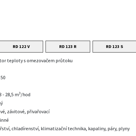
RD 122 V
RD 123 R
RD 123 S
tor teploty s omezovačem průtoku
 50
3
3 - 28,5 m
/hod
ný
vé, závitové, přivařovací
inné
ství, chladírenství, klimatizační technika, kapaliny, páry, plyny