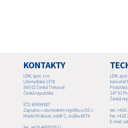
KONTAKTY
TEC
LDM, spol. s r.o.
LDM, spol. 
Litomyšlská 1378
kancelář 
560 02 Česká Třebová
Podolská
Česká republika
147 01 Pr
Česká rep
IČO: 60934387
Zapsáno v obchodním rejstříku u OS v
tel.: +42
Hradci Králové, oddíl C, vložka 6074
fax: +420
E-mail: s
tel.: +420 465502511