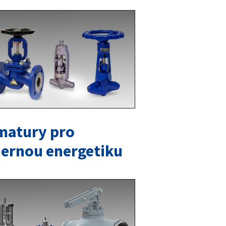
matury pro
dernou energetiku