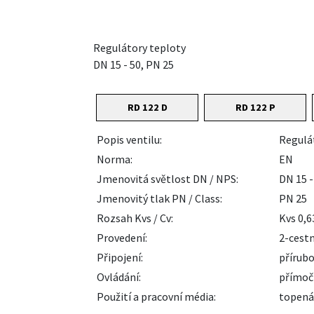
Regulátory teploty
DN 15 - 50, PN 25
RD 122 D
RD 122 P
Popis ventilu:
Regulá
Norma:
EN
Jmenovitá světlost DN / NPS:
DN 15 -
Jmenovitý tlak PN / Class:
PN 25
Rozsah Kvs / Cv:
Kvs 0,6
Provedení:
2-cest
Připojení:
přírubo
Ovládání:
přímoč
Použití a pracovní média:
topenář