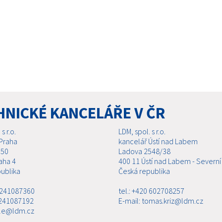
HNICKÉ KANCELÁŘE V ČR
s r.o.
LDM, spol. s r.o.
Praha
kancelář Ústí nad Labem
 50
Ladova 2548/38
aha 4
400 11 Ústí nad Labem - Severní
ublika
Česká republika
0 241087360
tel.: +420 602708257
 241087192
E-mail: tomas.kriz@ldm.cz
ale@ldm.cz