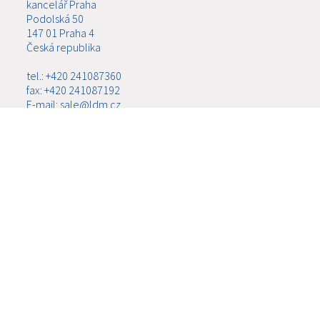
kancelář Praha
Podolská 50
147 01 Praha 4
Česká republika
tel.: +420 241087360
fax: +420 241087192
E-mail: sale@ldm.cz
LDM, spol. s r.o.
kancelář Ústí nad Labem
Ladova 2548/38
400 11 Ústí nad Labem - Severní Terasa
Česká republika
tel.: +420 602708257
E-mail: tomas.kriz@ldm.cz
MENU
O SPOLEČNOSTI