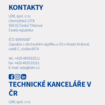
KONTAKTY
LDM, spol. s r.o.
Litomyšlská 1378
560 02 Česká Třebová
Česká republika
IČO: 60934387
Zapsáno v obchodním rejstříku u OS v Hradci Králové,
oddíl C, vložka 6074
tel.: +420 465502511
fax: +420 465533101
E-mail: sale@ldm.cz
TECHNICKÉ KANCELÁŘE V
ČR
LDM, spol. s r.o.