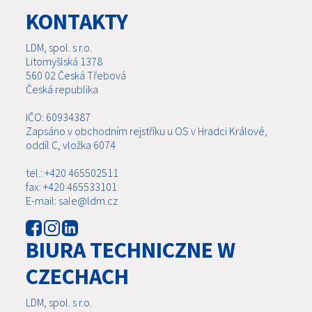
KONTAKTY
LDM, spol. s r.o.
Litomyšlská 1378
560 02 Česká Třebová
Česká republika
IČO: 60934387
Zapsáno v obchodním rejstříku u OS v Hradci Králové,
oddíl C, vložka 6074
tel.: +420 465502511
fax: +420 465533101
E-mail: sale@ldm.cz
BIURA TECHNICZNE W
CZECHACH
LDM, spol. s r.o.