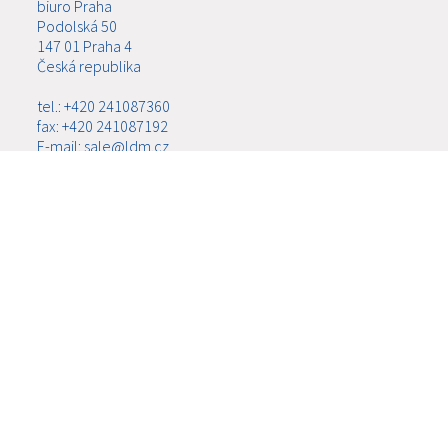
biuro Praha
Podolská 50
147 01 Praha 4
Česká republika
tel.: +420 241087360
fax: +420 241087192
E-mail: sale@ldm.cz
LDM, spol. s r.o.
biuro Ústí nad Labem
Ladova 2548/38
400 11 Ústí nad Labem - Severní Terasa
Česká republika
tel.: +420 602708257
E-mail: tomas.kriz@ldm.cz
MENU
O FIRMIE