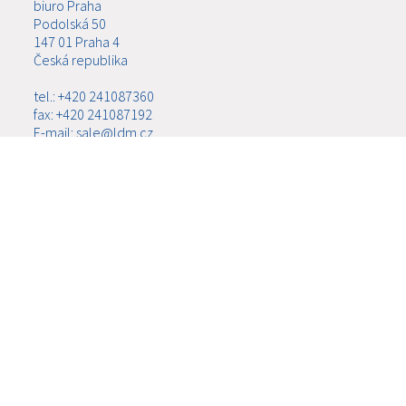
biuro Praha
Podolská 50
147 01 Praha 4
Česká republika
tel.: +420 241087360
fax: +420 241087192
E-mail: sale@ldm.cz
LDM, spol. s r.o.
biuro Ústí nad Labem
Ladova 2548/38
400 11 Ústí nad Labem - Severní Terasa
Česká republika
tel.: +420 602708257
E-mail: tomas.kriz@ldm.cz
MENU
O FIRMIE