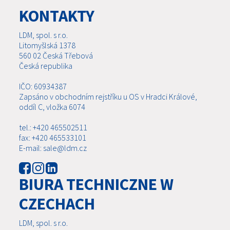
KONTAKTY
LDM, spol. s r.o.
Litomyšlská 1378
560 02 Česká Třebová
Česká republika
IČO: 60934387
Zapsáno v obchodním rejstříku u OS v Hradci Králové,
oddíl C, vložka 6074
tel.: +420 465502511
fax: +420 465533101
E-mail: sale@ldm.cz
BIURA TECHNICZNE W
CZECHACH
LDM, spol. s r.o.