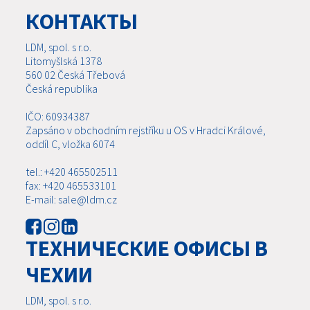
КОНТАКТЫ
LDM, spol. s r.o.
Litomyšlská 1378
560 02 Česká Třebová
Česká republika
IČO: 60934387
Zapsáno v obchodním rejstříku u OS v Hradci Králové,
oddíl C, vložka 6074
tel.: +420 465502511
fax: +420 465533101
E-mail: sale@ldm.cz
ТЕХНИЧЕСКИЕ ОФИСЫ В
ЧЕХИИ
LDM, spol. s r.o.