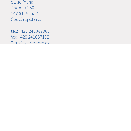
офис Praha
Podolská 50
147 01 Praha 4
Česká republika
tel.: +420 241087360
fax: +420 241087192
E-mail: sale@ldm.cz
LDM, spol. s r.o.
офис Ústí nad Labem
Ladova 2548/38
400 11 Ústí nad Labem - Severní Terasa
Česká republika
tel.: +420 602708257
E-mail: tomas.kriz@ldm.cz
МЕНЮ
О КОМПАНИИ